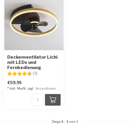
Deckenventilator Lichi
mit LEDs und
Fernbedienung
Bewertung:
4.7 von 5 Sternen
(3)
€59,95
* Inkl. MwSt. zzgl.
Versandkosten
Zeige
1
-
1
von 1