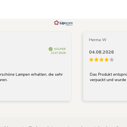
Herma W
KÄUFER
04.08.2026
31.07.2026
chöne Lampen erhalten, die sehr
Das Produkt entsprich
en.
verpackt und wurde sc