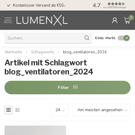
50 Tage Bedenkzeit 
4.7
Kostenloser Versand ab €55,-
Möglichkeit
von 24393 Bewertungen
0
MENU
€
Inkl. MwSt.
Startseite
/
Schlagworte
/
blog_ventilatoren_2024
Artikel mit Schlagwort
blog_ventilatoren_2024
Filter