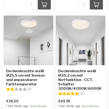
Deckenleuchte weiß
Deckenleuchte weiß
Ø25,5 cm mit Sensor
Ø35,2 cm mit
und anpassbarer
Notfunktion - CCT-
Farbtemperatur
Schalter
3000K/4000K/6000K
Bewertung:
2.0 von 5 Sternen
(2)
Bewertung:
5.0 von 5 Stern
(1)
€36,50
€49,95
* Inkl. MwSt. zzgl.
Versandkosten
* Inkl. MwSt. zzgl.
Versandkosten