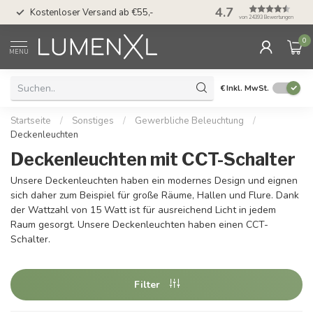
50 Tage Bedenkzeit 
4.7
Kostenloser Versand ab €55,-
Möglichkeit
von 24393 Bewertungen
0
MENU
€
Inkl. MwSt.
Startseite
/
Sonstiges
/
Gewerbliche Beleuchtung
/
Deckenleuchten
Deckenleuchten mit CCT-Schalter
Unsere Deckenleuchten haben ein modernes Design und eignen
sich daher zum Beispiel für große Räume, Hallen und Flure. Dank
der Wattzahl von 15 Watt ist für ausreichend Licht in jedem
Raum gesorgt. Unsere Deckenleuchten haben einen CCT-
Schalter.
Filter