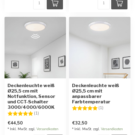
Deckenleuchte weiß
Deckenleuchte weiß
Ø25,5 cm mit
Ø25,5 cm mit
Notfunktion, Sensor
anpassbarer
und CCT-Schalter
Farbtemperatur
3000/4000/6000K
Bewertung:
5.0 von 5 Stern
(1)
Bewertung:
5.0 von 5 Sternen
(1)
€44,50
€32,50
* Inkl. MwSt. zzgl.
Versandkosten
* Inkl. MwSt. zzgl.
Versandkosten