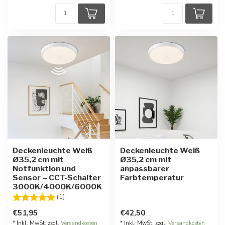
Deckenleuchte Weiß
Deckenleuchte Weiß
Ø35,2 cm mit
Ø35,2 cm mit
Notfunktion und
anpassbarer
Sensor – CCT-Schalter
Farbtemperatur
3000K/4000K/6000K
Bewertung:
5.0 von 5 Sternen
(1)
€51,95
€42,50
* Inkl. MwSt. zzgl.
Versandkosten
* Inkl. MwSt. zzgl.
Versandkosten