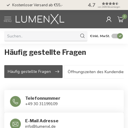
50 Tage Bedenkzeit 
4.7
Kostenloser Versand ab €55,-
Möglichkeit
von 24393 Bewertungen
0
MENU
€
Inkl. MwSt.
Häufig gestellte Fragen
Häufig gestellte Fragen
Öffnungszeiten des Kundendiens
Telefonnummer
+49 30 31199109
E-Mail Adresse
info@lumenxl.de