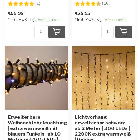
Bewertung:
5.0 von 5 Sternen
Bewertung:
4.4 von 5 Ster
(1)
(16)
€55,95
€25,95
* Inkl. MwSt. zzgl.
Versandkosten
* Inkl. MwSt. zzgl.
Versandkosten
Erweiterbare
Lichtvorhang
Weihnachtsbeleuchtung
erweiterbar schwarz |
| extra warmweiß mit
ab 2 Meter | 300 LEDs |
blauem Funkeln | ab 10
2200K extra warmweiß
Meter mit 100 LEDs |
| Gummi