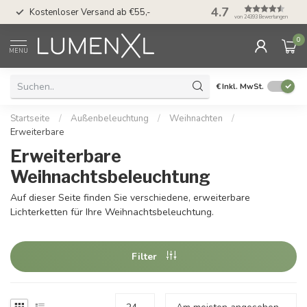
50 Tage Bedenkzeit 
4.7
Kostenloser Versand ab €55,-
Möglichkeit
von 24393 Bewertungen
0
MENU
€
Inkl. MwSt.
Startseite
/
Außenbeleuchtung
/
Weihnachten
/
Erweiterbare
Erweiterbare
Weihnachtsbeleuchtung
Auf dieser Seite finden Sie verschiedene, erweiterbare
Lichterketten für Ihre Weihnachtsbeleuchtung.
Filter