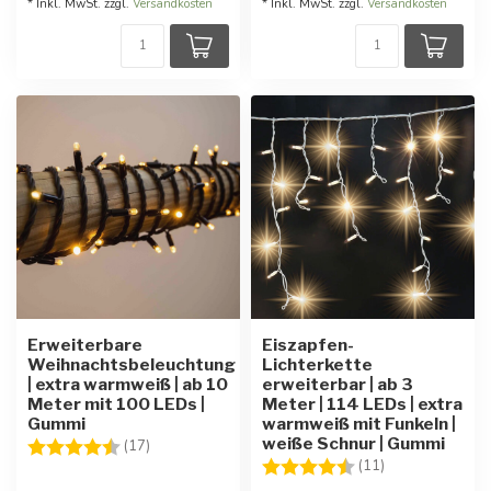
* Inkl. MwSt. zzgl.
Versandkosten
* Inkl. MwSt. zzgl.
Versandkosten
Erweiterbare
Eiszapfen-
Weihnachtsbeleuchtung
Lichterkette
| extra warmweiß | ab 10
erweiterbar | ab 3
Meter mit 100 LEDs |
Meter | 114 LEDs | extra
Gummi
warmweiß mit Funkeln |
weiße Schnur | Gummi
Bewertung:
4.8 von 5 Sternen
(17)
Bewertung:
4.7 von 5 Ster
(11)