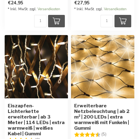
€24,95
€27,95
* Inkl. MwSt. zzgl.
Versandkosten
* Inkl. MwSt. zzgl.
Versandkosten
Eiszapfen-
Erweiterbare
Lichterkette
Netzbeleuchtung | ab 2
erweiterbar | ab 3
m² | 200 LEDs | extra
Meter | 114 LEDs | extra
warmweiß mit Funkeln |
warmweiß | weißes
Gummi
Kabel | Gummi
Bewertung:
4.8 von 5 Stern
(5)