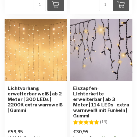
Lichtvorhang
Eiszapfen-
erweiterbar weiß | ab 2
Lichterkette
Meter | 300 LEDs |
erweiterbar | ab 3
2200K extra warmweiß
Meter | 114 LEDs | extra
| Gummi
warmweiß mit Funkeln |
Gummi
Bewertung:
5.0 von 5 Ster
(13)
€59,95
€30,95