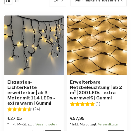
Eiszapfen-
Erweiterbare
Lichterkette
Netzbeleuchtung | ab 2
erweiterbar | ab 3
m² | 200 LEDs | extra
Meter mit 114 LEDs -
warmweiß | Gummi
extra warm | Gummi
Bewertung:
5.0 von 5 Stern
(1)
Bewertung:
4.9 von 5 Sternen
(24)
€27,95
€57,95
* Inkl. MwSt. zzgl.
Versandkosten
* Inkl. MwSt. zzgl.
Versandkosten