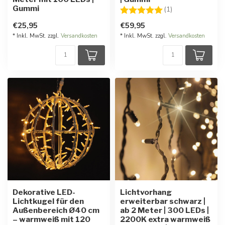
Gummi
Bewertung:
5.0 von 5 Stern
(1)
€25,95
€59,95
* Inkl. MwSt. zzgl.
Versandkosten
* Inkl. MwSt. zzgl.
Versandkosten
Dekorative LED-
Lichtvorhang
Lichtkugel für den
erweiterbar schwarz |
Außenbereich Ø40 cm
ab 2 Meter | 300 LEDs |
– warmweiß mit 120
2200K extra warmweiß