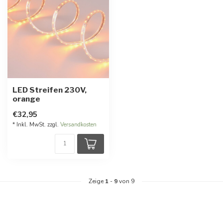
LED Streifen 230V,
orange
€32,95
* Inkl. MwSt. zzgl.
Versandkosten
Zeige
1
-
9
von 9