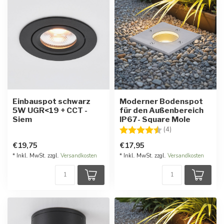
Einbauspot schwarz
Moderner Bodenspot
5W UGR<19 + CCT -
für den Außenbereich
Siem
IP67- Square Mole
Bewertung:
4.5 von 5 Stern
(4)
€19,75
€17,95
* Inkl. MwSt. zzgl.
Versandkosten
* Inkl. MwSt. zzgl.
Versandkosten