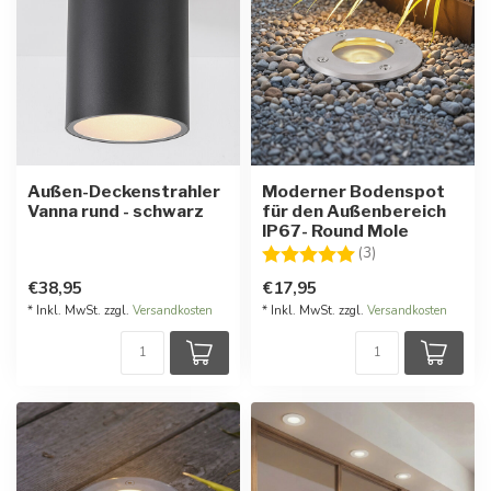
Außen-Deckenstrahler
Moderner Bodenspot
Vanna rund - schwarz
für den Außenbereich
IP67- Round Mole
Bewertung:
5.0 von 5 Stern
(3)
€38,95
€17,95
* Inkl. MwSt. zzgl.
Versandkosten
* Inkl. MwSt. zzgl.
Versandkosten