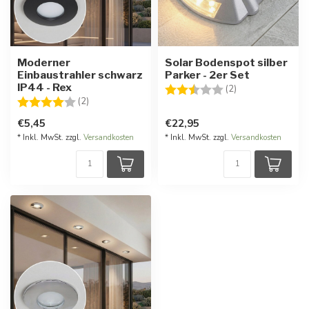
Moderner
Solar Bodenspot silber
Einbaustrahler schwarz
Parker - 2er Set
IP44 - Rex
Bewertung:
2.5 von 5 Stern
(2)
Bewertung:
4.0 von 5 Sternen
(2)
€5,45
€22,95
* Inkl. MwSt. zzgl.
Versandkosten
* Inkl. MwSt. zzgl.
Versandkosten