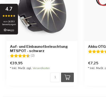
4.7
von 24393
bewertungen
Auf- und Einbaunotbeleuchtung
Akku OTG
MTSPOT - schwarz
Bewertung
Bewertung:
4.5 von 5 Sternen
(2)
€39,95
€7,25
* Inkl. MwSt. zzgl.
Versandkosten
* Inkl. MwSt. z