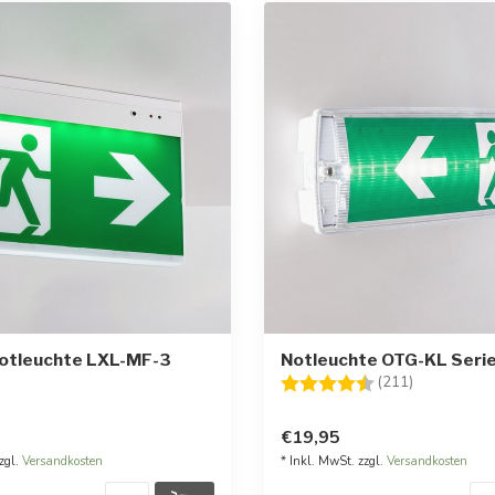
otleuchte LXL-MF-3
Notleuchte OTG-KL Serie
Bewertung:
4.8 von 5 S
(211)
€19,95
zgl.
Versandkosten
* Inkl. MwSt. zzgl.
Versandkosten