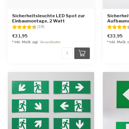
Sicherheitsleuchte LED Spot zur
Sicherhei
Einbaumontage, 2 Watt
Aufbaumo
Bewertung:
4.7 von 5 Sternen
Bewertung
(19)
€31,95
€33,95
* Inkl. MwSt. zzgl.
Versandkosten
* Inkl. MwSt. z