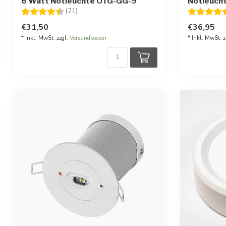
6 Watt Notleuchte OTG-GG-9
Notleuch
Bewertung:
4.7 von 5 Sternen
Bewertung
(21)
€31,50
€36,95
* Inkl. MwSt. zzgl.
Versandkosten
* Inkl. MwSt. z