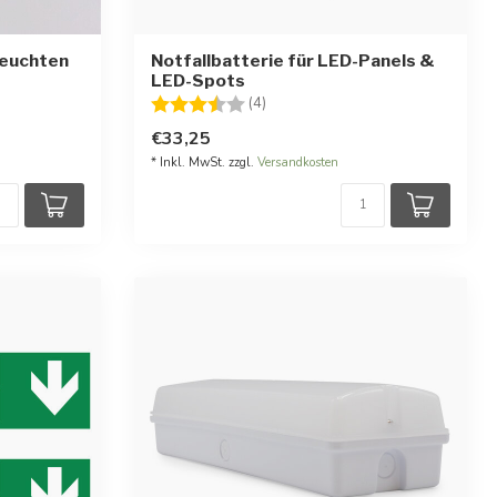
leuchten
Notfallbatterie für LED-Panels &
LED-Spots
rnen
Bewertung:
3.5 von 5 Sternen
(4)
€33,25
* Inkl. MwSt. zzgl.
Versandkosten