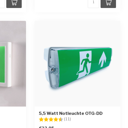
5,5 Watt Notleuchte OTG-DD
rnen
Bewertung:
4.6 von 5 Sternen
(11)