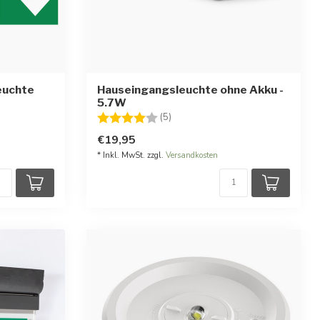
euchte
Hauseingangsleuchte ohne Akku -
5.7W
Bewertung:
4.0 von 5 Sternen
(5)
€19,95
* Inkl. MwSt. zzgl.
Versandkosten