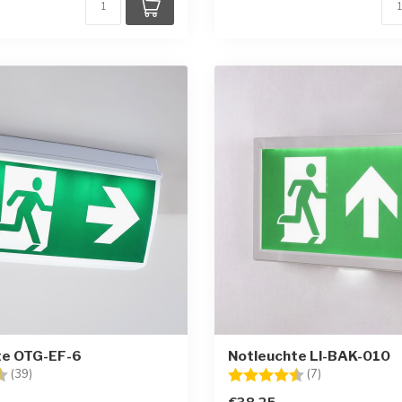
te OTG-EF-6
Notleuchte LI-BAK-010
:
4.8 von 5 Sternen
Bewertung:
4.6 von 5 Ste
(39)
(7)