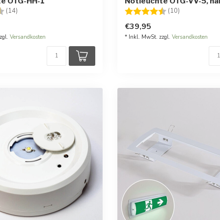
te OTG-HH-1
Notleuchte OTG-VV-5, h
:
4.6 von 5 Sternen
Bewertung:
4.4 von 5 St
(14)
(10)
€39,95
zgl.
Versandkosten
* Inkl. MwSt. zzgl.
Versandkosten