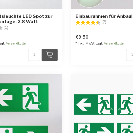
tsleuchte LED Spot zur
Einbaurahmen für Anbau
ntage, 2.8 Watt
Bewertung:
4.3 von 5 Ste
(7)
:
4.0 von 5 Sternen
(1)
€9,50
zgl.
Versandkosten
* Inkl. MwSt. zzgl.
Versandkosten