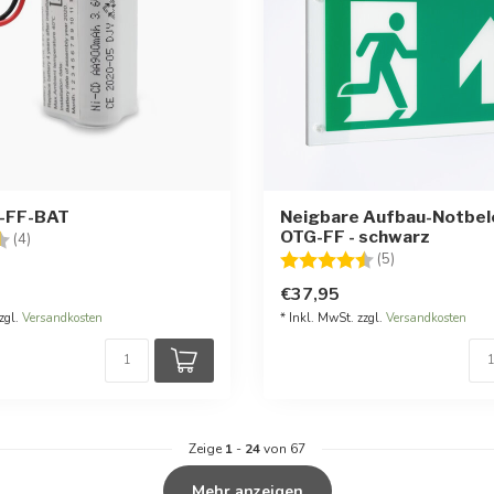
-FF-BAT
Neigbare Aufbau-Notbe
OTG-FF - schwarz
:
4.8 von 5 Sternen
(4)
Bewertung:
4.6 von 5 Ste
(5)
€37,95
zgl.
Versandkosten
* Inkl. MwSt. zzgl.
Versandkosten
Zeige
1
-
24
von 67
Mehr anzeigen