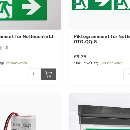
mset für Notleuchte LI-
Piktogrammset für Notl
OTG-QQ-8
:
4.7 von 5 Sternen
(3)
€9,75
zgl.
Versandkosten
* Inkl. MwSt. zzgl.
Versandkosten