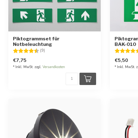
Piktogrammset für
Piktogram
Notbeleuchtung
BAK-010
Bewertung:
4.6 von 5 Sternen
Bewertung
(9)
€7,75
€5,50
* Inkl. MwSt. zzgl.
Versandkosten
* Inkl. MwSt. z