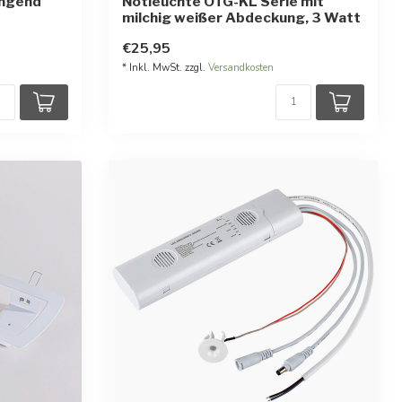
ängend
Notleuchte OTG-KL Serie mit
milchig weißer Abdeckung, 3 Watt
ernen
€25,95
* Inkl. MwSt. zzgl.
Versandkosten