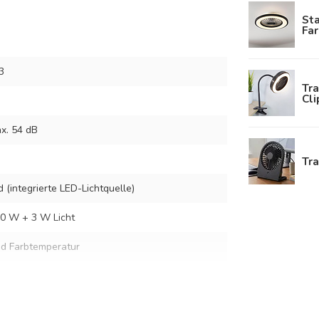
Sta
Fa
3
Tra
Cli
x. 54 dB
Tra
d (integrierte LED-Lichtquelle)
0 W + 3 W Licht
und Farbtemperatur
K