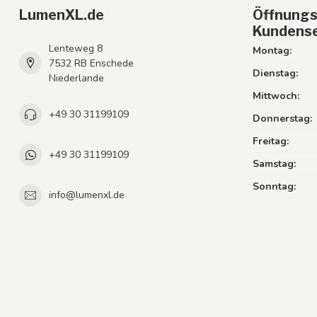
LumenXL.de
Öffnungs
Kundense
Lenteweg 8
Montag:
7532 RB Enschede
Dienstag:
Niederlande
Mittwoch:
+49 30 31199109
Donnerstag:
Freitag:
+49 30 31199109
Samstag:
Sonntag:
info@lumenxl.de