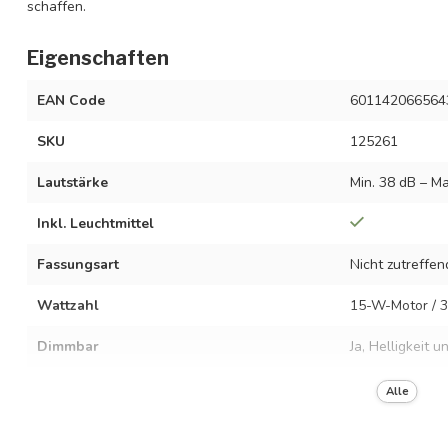
schaffen.
Eigenschaften
EAN Code
601142066564
SKU
125261
Lautstärke
Min. 38 dB – Ma
Inkl. Leuchtmittel
Fassungsart
Nicht zutreffen
Wattzahl
15-W-Motor / 3
Dimmbar
Ja, Helligkeit 
Lichtleistung
900 Lumen
Alle
Farbtemperatur
2700 K – 5000 