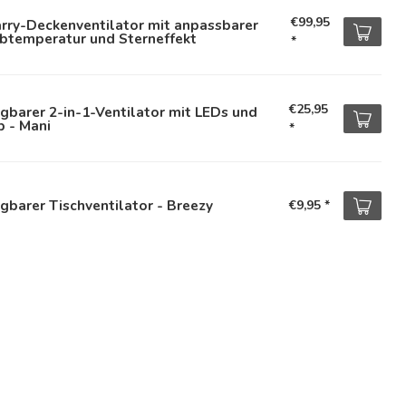
€99,95
rry-Deckenventilator mit anpassbarer
rbtemperatur und Sterneffekt
*
€25,95
gbarer 2-in-1-Ventilator mit LEDs und
p - Mani
*
gbarer Tischventilator - Breezy
€9,95
*