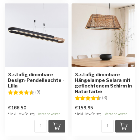
3-stufig dimmbare
3-stufig dimmbare
Design-Pendelleuchte -
Hängelampe Selara mit
Lilia
geflochtenem Schirm in
Naturfarbe
Bewertung:
4.7 von 5 Sternen
(9)
Bewertung:
4.3 von 5 Stern
(3)
€166,50
€159,95
* Inkl. MwSt. zzgl.
Versandkosten
* Inkl. MwSt. zzgl.
Versandkosten