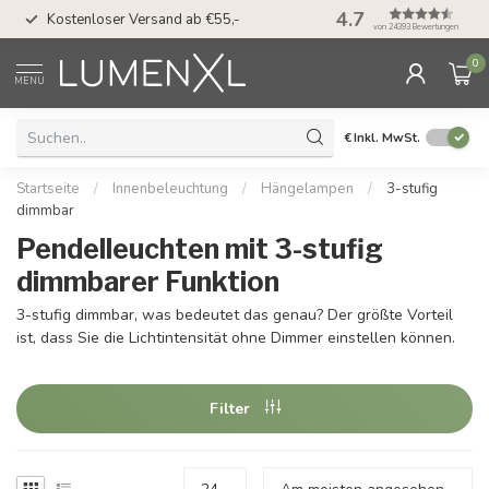
50 Tage Bedenkzeit 
4.7
Kostenloser Versand ab €55,-
Möglichkeit
von 24393 Bewertungen
0
MENU
€
Inkl. MwSt.
Startseite
/
Innenbeleuchtung
/
Hängelampen
/
3-stufig
dimmbar
Pendelleuchten mit 3-stufig
dimmbarer Funktion
3-stufig dimmbar, was bedeutet das genau? Der größte Vorteil
ist, dass Sie die Lichtintensität ohne Dimmer einstellen können.
Filter