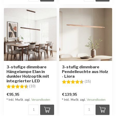
3-stufige dimmbare
3-stufig dimmbare
Hängelampe Elan in
Pendelleuchte aus Holz
dunkler Holzoptik mit
- Liora
integrierter LED
Bewertung:
4.7 von 5 Ster
(15)
Bewertung:
4.6 von 5 Sternen
(10)
€95,95
€139,95
* Inkl. MwSt. zzgl.
Versandkosten
* Inkl. MwSt. zzgl.
Versandkosten