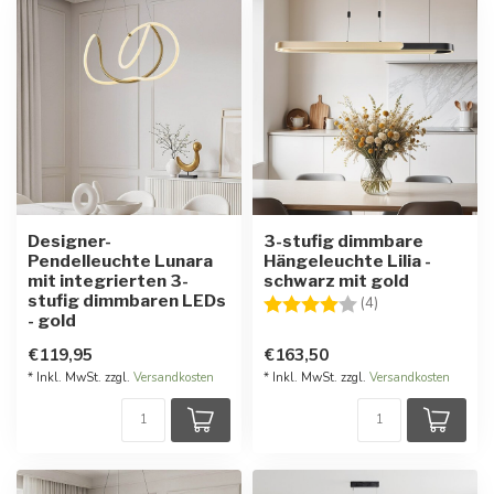
Designer-
3-stufig dimmbare
Pendelleuchte Lunara
Hängeleuchte Lilia -
mit integrierten 3-
schwarz mit gold
stufig dimmbaren LEDs
Bewertung:
4.0 von 5 Stern
(4)
- gold
€119,95
€163,50
* Inkl. MwSt. zzgl.
Versandkosten
* Inkl. MwSt. zzgl.
Versandkosten