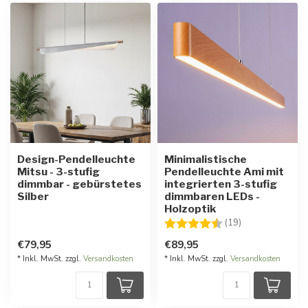
Design-Pendelleuchte
Minimalistische
Mitsu - 3-stufig
Pendelleuchte Ami mit
dimmbar - gebürstetes
integrierten 3-stufig
Silber
dimmbaren LEDs -
Holzoptik
Bewertung:
4.1 von 5 Ster
(19)
€79,95
€89,95
* Inkl. MwSt. zzgl.
Versandkosten
* Inkl. MwSt. zzgl.
Versandkosten