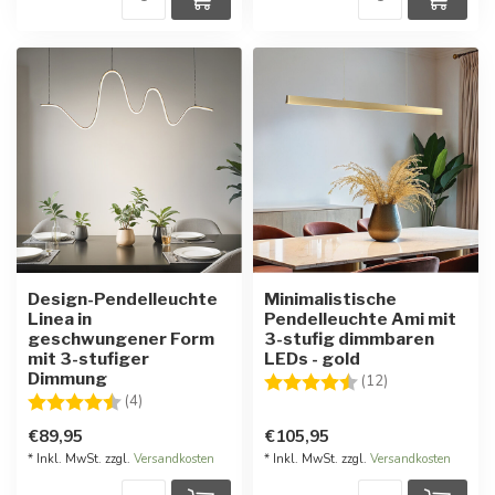
Design-Pendelleuchte
Minimalistische
Linea in
Pendelleuchte Ami mit
geschwungener Form
3-stufig dimmbaren
mit 3-stufiger
LEDs - gold
Dimmung
Bewertung:
4.7 von 5 Ster
(12)
Bewertung:
4.5 von 5 Sternen
(4)
€89,95
€105,95
* Inkl. MwSt. zzgl.
Versandkosten
* Inkl. MwSt. zzgl.
Versandkosten