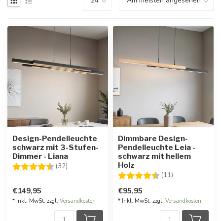
Design-Pendelleuchte
Dimmbare Design-
schwarz mit 3-Stufen-
Pendelleuchte Leia -
Dimmer - Liana
schwarz mit hellem
Holz
Bewertung:
4.4 von 5 Sternen
(32)
Bewertung:
4.5 von 5 Ster
(11)
€149,95
€95,95
* Inkl. MwSt. zzgl.
Versandkosten
* Inkl. MwSt. zzgl.
Versandkosten