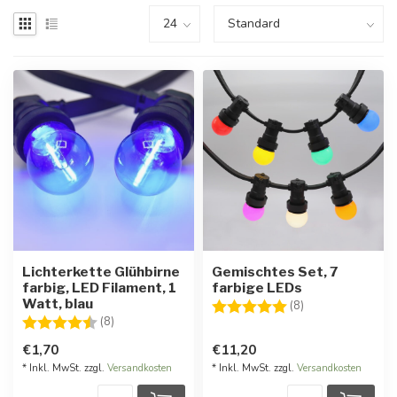
Lichterkette Glühbirne
Gemischtes Set, 7
farbig, LED Filament, 1
farbige LEDs
Watt, blau
Bewertung:
5.0 von 5 Stern
(8)
Bewertung:
4.5 von 5 Sternen
(8)
€1,70
€11,20
* Inkl. MwSt. zzgl.
Versandkosten
* Inkl. MwSt. zzgl.
Versandkosten