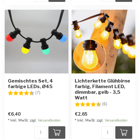
Gemischtes Set, 4
Lichterkette Glühbirne
farbige LEDs, Ø45
farbig, Filament LED,
dimmbar, gelb - 3,5
Bewertung:
4.4 von 5 Sternen
(7)
Watt
Bewertung:
4.3 von 5 Stern
(6)
€6,40
€2,65
* Inkl. MwSt. zzgl.
Versandkosten
* Inkl. MwSt. zzgl.
Versandkosten