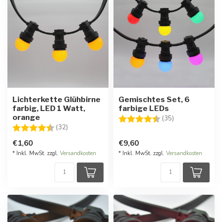
Lichterkette Glühbirne
Gemischtes Set, 6
farbig, LED 1 Watt,
farbige LEDs
orange
Bewertung:
4.9 von 5 Ster
(35)
Bewertung:
4.7 von 5 Sternen
(32)
€1,60
€9,60
* Inkl. MwSt. zzgl.
Versandkosten
* Inkl. MwSt. zzgl.
Versandkosten