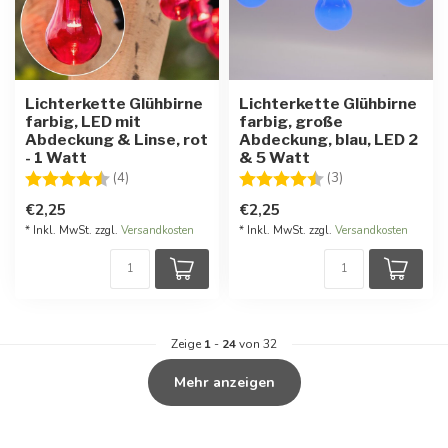
Lichterkette Glühbirne
Lichterkette Glühbirne
farbig, LED mit
farbig, große
Abdeckung & Linse, rot
Abdeckung, blau, LED 2
- 1 Watt
& 5 Watt
Bewertung:
4.8 von 5 Sternen
Bewertung:
4.7 von 5 Stern
(4)
(3)
€2,25
€2,25
* Inkl. MwSt. zzgl.
Versandkosten
* Inkl. MwSt. zzgl.
Versandkosten
Zeige
1
-
24
von 32
Mehr anzeigen