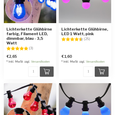
Lichterkette Glühbirne
Lichterkette Glühbirne,
farbig, Filament LED,
LED 1 Watt, pink
dimmbar, blau - 3,5
Bewertung:
4.6 von 5 Ster
(25)
Watt
Bewertung:
5.0 von 5 Sternen
(3)
€2,65
€1,60
* Inkl. MwSt. zzgl.
Versandkosten
* Inkl. MwSt. zzgl.
Versandkosten