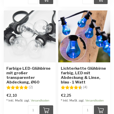
Farbige LED-Glühbirne
Lichterkette Glühbirne
mit großer
farbig, LED mit
transparenter
Abdeckung & Linse,
Abdeckung, Ø60
blau - 1 Watt
Bewertung:
5.0 von 5 Sternen
Bewertung:
4.8 von 5 Stern
(2)
(4)
€2,10
€2,25
* Inkl. MwSt. zzgl.
Versandkosten
* Inkl. MwSt. zzgl.
Versandkosten