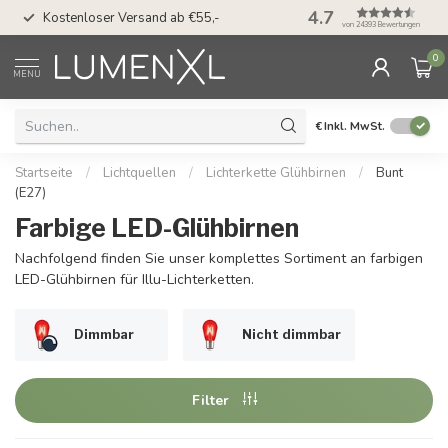
50 Tage Bedenkzeit 
4.7
Kostenloser Versand ab €55,-
Möglichkeit
von 24393 Bewertungen
0
MENU
€
Inkl. MwSt.
Startseite
/
Lichtquellen
/
Lichterkette Glühbirnen
/
Bunt
(E27)
Farbige LED-Glühbirnen
Nachfolgend finden Sie unser komplettes Sortiment an farbigen
LED-Glühbirnen für Illu-Lichterketten.
Dimmbar
Nicht dimmbar
Filter