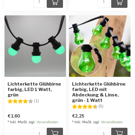
Lichterkette Glühbirne
Lichterkette Glühbirne
farbig, LED 1 Watt,
farbig, LED mit
grün
Abdeckung & Linse,
grün - 1 Watt
Bewertung:
4.0 von 5 Sternen
(1)
Bewertung:
4.8 von 5 Stern
(5)
€1,60
€2,25
* Inkl. MwSt. zzgl.
Versandkosten
* Inkl. MwSt. zzgl.
Versandkosten