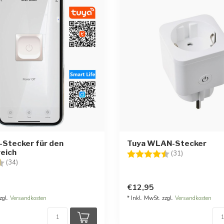
-Stecker für den
Tuya WLAN-Stecker
eich
Bewertung:
4.4 von 5 St
(31)
:
4.5 von 5 Sternen
(34)
€12,95
zgl.
Versandkosten
* Inkl. MwSt. zzgl.
Versandkosten