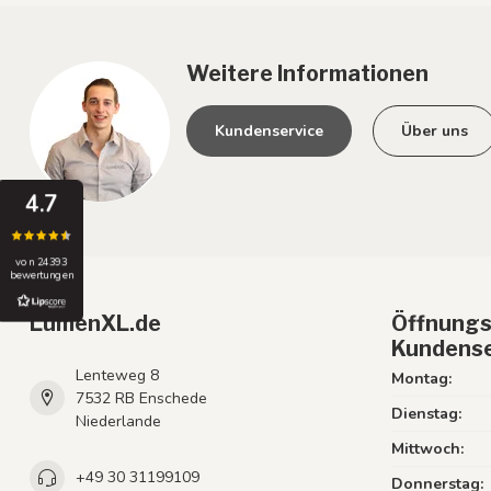
Weitere Informationen
Kundenservice
Über uns
4.7
von 24393
bewertungen
LumenXL.de
Öffnungs
Kundense
Lenteweg 8
Montag:
7532 RB Enschede
Dienstag:
Niederlande
Mittwoch:
+49 30 31199109
Donnerstag: