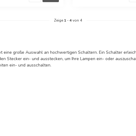
Zeige
1
-
4
von 4
t eine große Auswahl an hochwertigen Schaltern. Ein Schalter erleic
 den Stecker ein- und ausstecken, um Ihre Lampen ein- oder auszuschal
iten ein- und ausschalten.