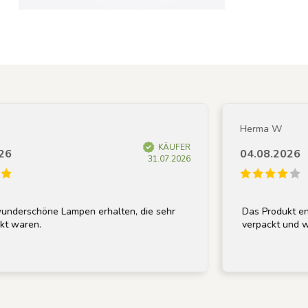
Herma W
KÄUFER
04.08.2026
31.07.2026
rschöne Lampen erhalten, die sehr
Das Produkt entspr
aren.
verpackt und wurde 