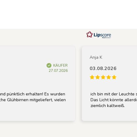
Anja K
KÄUFER
03.08.2026
27.07.2026
ünktlich erhalten! Es wurden
ich bin mit der Leuchte sehr 
lühbirnen mitgeliefert, vielen
Das Licht könnte allerdings 
ziemlich kaltweiß.