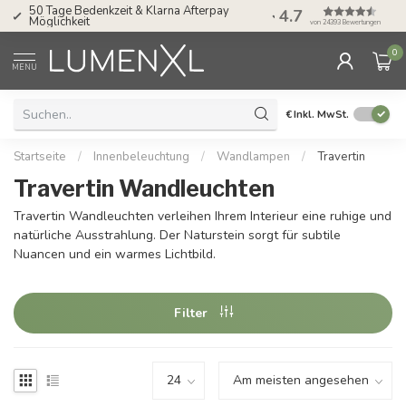
4.7
Service: Mo bis Fr von 08.30 bis 17.00 Uhr
von 24393 Bewertungen
0
MENU
€
Inkl. MwSt.
Startseite
/
Innenbeleuchtung
/
Wandlampen
/
Travertin
Travertin Wandleuchten
Travertin Wandleuchten verleihen Ihrem Interieur eine ruhige und
natürliche Ausstrahlung. Der Naturstein sorgt für subtile
Nuancen und ein warmes Lichtbild.
Filter