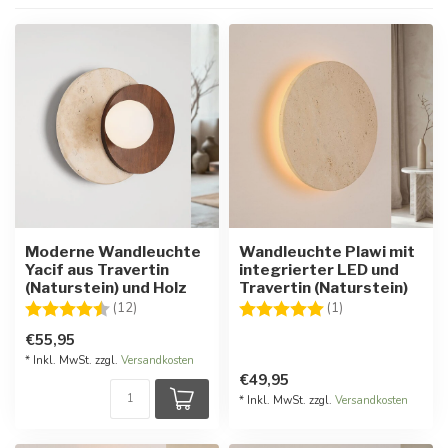
Moderne Wandleuchte
Wandleuchte Plawi mit
Yacif aus Travertin
integrierter LED und
(Naturstein) und Holz
Travertin (Naturstein)
Bewertung:
4.4 von 5 Sternen
Bewertung:
5.0 von 5 Stern
(12)
(1)
€55,95
* Inkl. MwSt. zzgl.
Versandkosten
€49,95
* Inkl. MwSt. zzgl.
Versandkosten