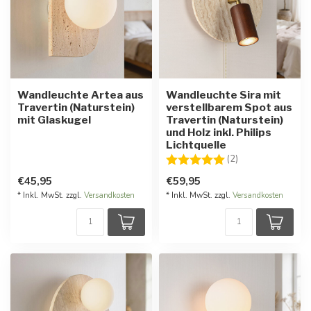
Wandleuchte Artea aus
Wandleuchte Sira mit
Travertin (Naturstein)
verstellbarem Spot aus
mit Glaskugel
Travertin (Naturstein)
und Holz inkl. Philips
Lichtquelle
Bewertung:
5.0 von 5 Stern
(2)
€45,95
€59,95
* Inkl. MwSt. zzgl.
Versandkosten
* Inkl. MwSt. zzgl.
Versandkosten