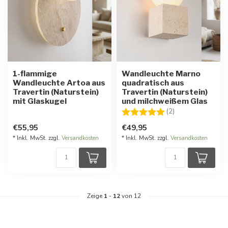
1-flammige
Wandleuchte Marno
Wandleuchte Artoa aus
quadratisch aus
Travertin (Naturstein)
Travertin (Naturstein)
mit Glaskugel
und milchweißem Glas
Bewertung:
5.0 von 5 Stern
(2)
€55,95
€49,95
* Inkl. MwSt. zzgl.
Versandkosten
* Inkl. MwSt. zzgl.
Versandkosten
Zeige
1
-
12
von 12