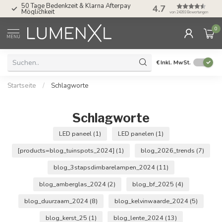
50 Tage Bedenkzeit & Klarna Afterpay
4.7
Service: Mo bis Fr 
Möglichkeit
von 24393 Bewertungen
0
MENU
€
Inkl. MwSt.
Startseite
/
Schlagworte
Schlagworte
LED paneel
(1)
LED panelen
(1)
[products=blog_tuinspots_2024]
(1)
blog_2026_trends
(7)
blog_3stapsdimbarelampen_2024
(11)
blog_amberglas_2024
(2)
blog_bf_2025
(4)
blog_duurzaam_2024
(8)
blog_kelvinwaarde_2024
(5)
blog_kerst_25
(1)
blog_lente_2024
(13)