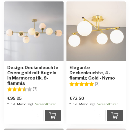
Design-Deckenleuchte
Elegante
Osem gold mit Kugeln
Deckenleuchte, 4-
in Marmoroptik, 8-
flammig Gold - Nymo
flammig
Bewertung:
5.0 von 5 Stern
(3)
Bewertung:
3.7 von 5 Sternen
(3)
€95,95
€72,50
* Inkl. MwSt. zzgl.
Versandkosten
* Inkl. MwSt. zzgl.
Versandkosten