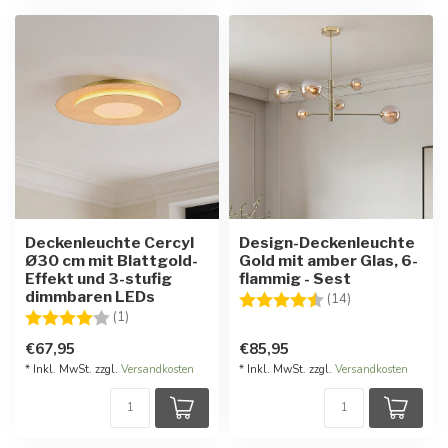
Deckenleuchte Cercyl
Design-Deckenleuchte
Ø30 cm mit Blattgold-
Gold mit amber Glas, 6-
Effekt und 3-stufig
flammig - Sest
dimmbaren LEDs
Bewertung:
4.6 von 5 Ster
(14)
Bewertung:
4.0 von 5 Sternen
(1)
€67,95
€85,95
* Inkl. MwSt. zzgl.
Versandkosten
* Inkl. MwSt. zzgl.
Versandkosten