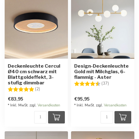
Deckenleuchte Cercul
Design-Deckenleuchte
Ø40 cm schwarz mit
Gold mit Milchglas, 6-
Blattgoldeffekt, 3-
flammig - Aster
stufig dimmbar
Bewertung:
4.4 von 5 Ster
(37)
Bewertung:
5.0 von 5 Sternen
(2)
€83,95
€95,95
* Inkl. MwSt. zzgl.
Versandkosten
* Inkl. MwSt. zzgl.
Versandkosten