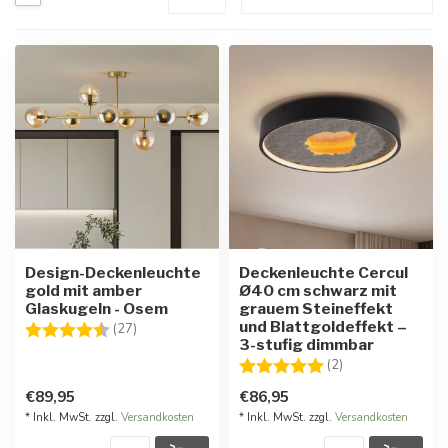
Design-Deckenleuchte
Deckenleuchte Cercul
gold mit amber
Ø40 cm schwarz mit
Glaskugeln - Osem
grauem Steineffekt
und Blattgoldeffekt –
Bewertung:
4.7 von 5 Sternen
(27)
3-stufig dimmbar
Bewertung:
5.0 von 5 Stern
(2)
€89,95
€86,95
* Inkl. MwSt. zzgl.
Versandkosten
* Inkl. MwSt. zzgl.
Versandkosten