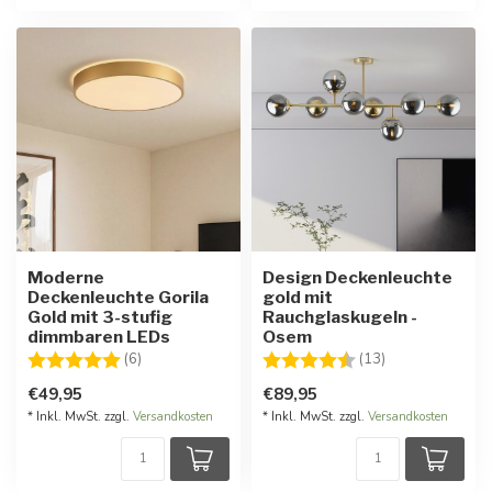
Moderne
Design Deckenleuchte
Deckenleuchte Gorila
gold mit
Gold mit 3-stufig
Rauchglaskugeln -
dimmbaren LEDs
Osem
Bewertung:
5.0 von 5 Sternen
Bewertung:
4.3 von 5 Ster
(6)
(13)
€49,95
€89,95
* Inkl. MwSt. zzgl.
Versandkosten
* Inkl. MwSt. zzgl.
Versandkosten