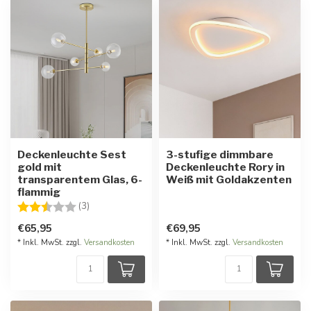
Deckenleuchte Sest
3-stufige dimmbare
gold mit
Deckenleuchte Rory in
transparentem Glas, 6-
Weiß mit Goldakzenten
flammig
Bewertung:
2.3 von 5 Sternen
(3)
€65,95
€69,95
* Inkl. MwSt. zzgl.
Versandkosten
* Inkl. MwSt. zzgl.
Versandkosten