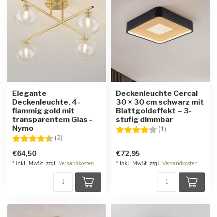
Elegante
Deckenleuchte Cercal
Deckenleuchte, 4-
30 × 30 cm schwarz mit
flammig gold mit
Blattgoldeffekt – 3-
transparentem Glas -
stufig dimmbar
Nymo
Bewertung:
4.0 von 5 Stern
(1)
Bewertung:
4.5 von 5 Sternen
(2)
€64,50
€72,95
* Inkl. MwSt. zzgl.
Versandkosten
* Inkl. MwSt. zzgl.
Versandkosten