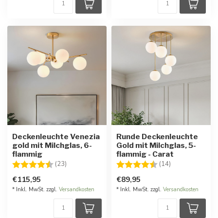
Deckenleuchte Venezia
Runde Deckenleuchte
gold mit Milchglas, 6-
Gold mit Milchglas, 5-
flammig
flammig - Carat
Bewertung:
4.7 von 5 Sternen
Bewertung:
4.6 von 5 Ster
(23)
(14)
€115,95
€89,95
* Inkl. MwSt. zzgl.
Versandkosten
* Inkl. MwSt. zzgl.
Versandkosten