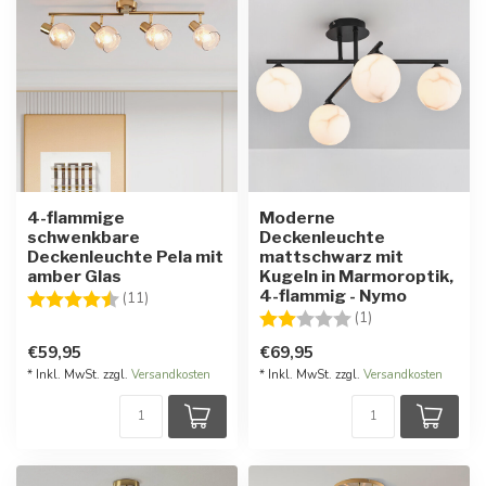
4-flammige
Moderne
schwenkbare
Deckenleuchte
Deckenleuchte Pela mit
mattschwarz mit
amber Glas
Kugeln in Marmoroptik,
4-flammig - Nymo
Bewertung:
4.6 von 5 Sternen
(11)
Bewertung:
2.0 von 5 Stern
(1)
€59,95
€69,95
* Inkl. MwSt. zzgl.
Versandkosten
* Inkl. MwSt. zzgl.
Versandkosten