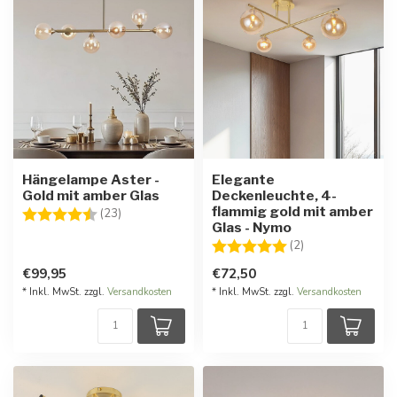
Hängelampe Aster -
Elegante
Gold mit amber Glas
Deckenleuchte, 4-
flammig gold mit amber
Bewertung:
4.5 von 5 Sternen
(23)
Glas - Nymo
Bewertung:
5.0 von 5 Stern
(2)
€99,95
€72,50
* Inkl. MwSt. zzgl.
Versandkosten
* Inkl. MwSt. zzgl.
Versandkosten