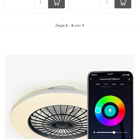
Zeige
1
-
4
von 4