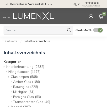
50 Tage Bedenkzeit 
4.7
Kostenloser Versand ab €55,-
Möglichkeit
von 24393 Bewertungen
0
MENU
€
Inkl. MwSt.
Startseite
/
Inhaltsverzeichnis
Inhaltsverzeichnis
Kategorien:
Innenbeleuchtung
(2732)
Hängelampen
(1177)
Glaslampen
(568)
Amber Glas
(186)
Rauchglas
(225)
Milchglas
(61)
Farbiges Glas
(53)
Transparentes Glas
(49)
Japandi
(397)