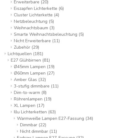
Erweiterbare
(20)
Eiszapfen Lichterkette
(6)
Cluster Lichterkette
(4)
Netzbeleuchtung
(5)
Weihnachtsbaum
(3)
Smarte Weihnachtsbeleuchtung
(5)
Nicht Erweiterbare
(11)
Zubehör
(29)
Lichtquellen
(181)
E27 Glühbirnen
(81)
Ø45mm Lampen
(19)
Ø60mm Lampen
(27)
Amber Glas
(32)
3-stufig dimmbare
(11)
Dim-to-warm
(8)
Röhrenlampen
(19)
XL Lampen
(17)
Illu Lichterketten
(63)
Warmweiße Lampen E27-Fassung
(34)
Dimmbar
(22)
Nicht dimmbar
(11)
Farbige Lampen E27-Fassung
(32)