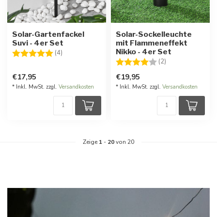
Solar-Gartenfackel
Solar-Sockelleuchte
Suvi - 4er Set
mit Flammeneffekt
Nikko - 4er Set
Bewertung:
5.0 von 5 Sternen
(4)
Bewertung:
4.0 von 5 Stern
(2)
€17,95
€19,95
* Inkl. MwSt. zzgl.
Versandkosten
* Inkl. MwSt. zzgl.
Versandkosten
Zeige
1
-
20
von 20