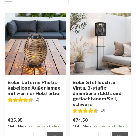
Solar-Laterne Photis –
Solar Stehleuchte
kabellose Außenlampe
Vinta, 3-stufig
mit warmer Holzfarbe
dimmbaren LEDs und
geflochtenem Seil,
Bewertung:
4.5 von 5 Sternen
(2)
schwarz
Bewertung:
4.8 von 5 Ster
(10)
€25,95
€74,50
* Inkl. MwSt. zzgl.
Versandkosten
* Inkl. MwSt. zzgl.
Versandkosten