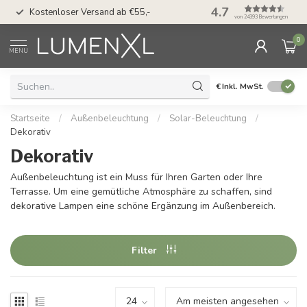
50 Tage Bedenkzeit 
4.7
Kostenloser Versand ab €55,-
Möglichkeit
von 24393 Bewertungen
0
MENU
€
Inkl. MwSt.
Startseite
/
Außenbeleuchtung
/
Solar-Beleuchtung
/
Dekorativ
Dekorativ
Außenbeleuchtung ist ein Muss für Ihren Garten oder Ihre
Terrasse. Um eine gemütliche Atmosphäre zu schaffen, sind
dekorative Lampen eine schöne Ergänzung im Außenbereich.
Filter