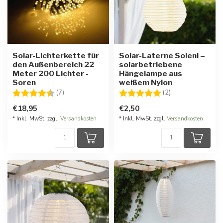
Solar-Lichterkette für
Solar-Laterne Soleni –
den Außenbereich 22
solarbetriebene
Meter 200 Lichter -
Hängelampe aus
Soren
weißem Nylon
Bewertung:
4.7 von 5 Sternen
Bewertung:
5.0 von 5 Stern
(7)
(2)
€18,95
€2,50
* Inkl. MwSt. zzgl.
Versandkosten
* Inkl. MwSt. zzgl.
Versandkosten