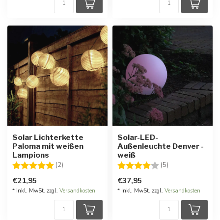
Solar Lichterkette
Solar-LED-
Paloma mit weißen
Außenleuchte Denver -
Lampions
weiß
Bewertung:
5.0 von 5 Sternen
Bewertung:
4.0 von 5 Stern
(2)
(5)
€21,95
€37,95
* Inkl. MwSt. zzgl.
Versandkosten
* Inkl. MwSt. zzgl.
Versandkosten