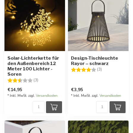
Solar-Lichterkette für
Design-Tischleuchte
den Außenbereich 12
Rayor – schwarz
Meter 100 Lichter -
Bewertung:
4.0 von 5 Stern
(3)
Soren
Bewertung:
2.3 von 5 Sternen
(3)
€14,95
€3,95
* Inkl. MwSt. zzgl.
Versandkosten
* Inkl. MwSt. zzgl.
Versandkosten