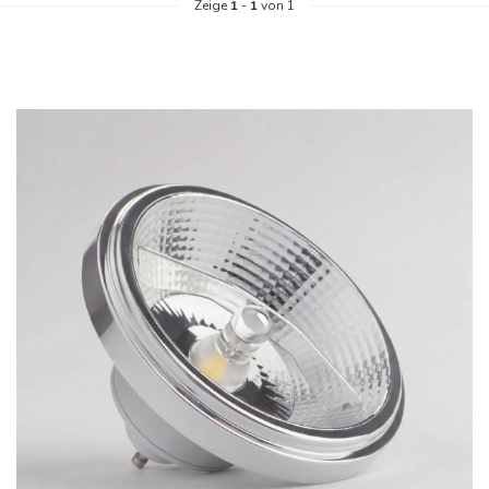
Zeige
1
-
1
von 1