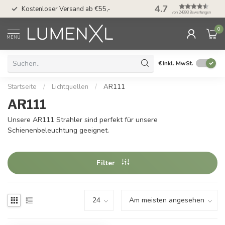
50 Tage Bedenkzeit 
4.7
Kostenloser Versand ab €55,-
Möglichkeit
von 24393 Bewertungen
0
MENU
€
Inkl. MwSt.
Startseite
/
Lichtquellen
/
AR111
AR111
Unsere AR111 Strahler sind perfekt für unsere
Schienenbeleuchtung geeignet.
Filter