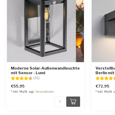
Moderne Solar-Außenwandleuchte
Verstellb
mit Sensor - Lumi
Berlin mi
Bewertung:
4.4 von 5 Sternen
Bewertung
(31)
€55,95
€72,95
* Inkl. MwSt. zzgl.
Versandkosten
* Inkl. MwSt. z