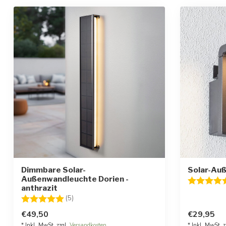
Dimmbare Solar-
Solar-Auß
Außenwandleuchte Dorien -
Bewertung
anthrazit
Bewertung:
5.0 von 5 Sternen
(5)
€49,50
€29,95
* Inkl. MwSt. zzgl.
Versandkosten
* Inkl. MwSt. z