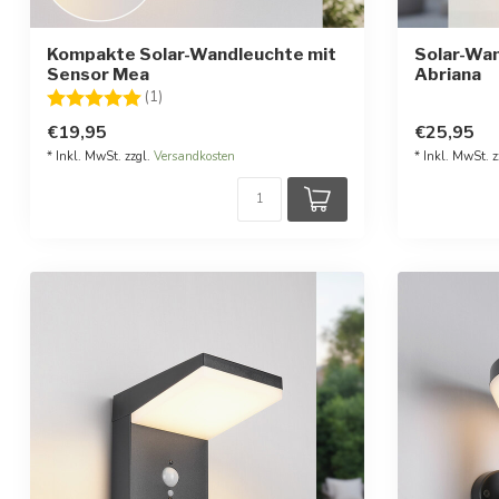
Kompakte Solar-Wandleuchte mit
Solar-Wan
Sensor Mea
Abriana
Bewertung:
5.0 von 5 Sternen
(1)
€19,95
€25,95
* Inkl. MwSt. zzgl.
Versandkosten
* Inkl. MwSt. z