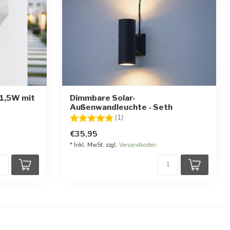
 1,5W mit
Dimmbare Solar-
Außenwandleuchte - Seth
rnen
Bewertung:
5.0 von 5 Sternen
(1)
€35,95
* Inkl. MwSt. zzgl.
Versandkosten