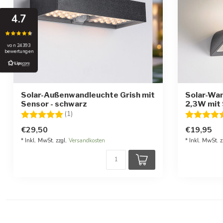
4.7
von 24393
bewertungen
Solar-Außenwandleuchte Grish mit
Solar-Wan
Sensor - schwarz
2,3W mit 
Bewertung:
5.0 von 5 Sternen
Bewertung
(1)
€29,50
€19,95
* Inkl. MwSt. zzgl.
Versandkosten
* Inkl. MwSt. z