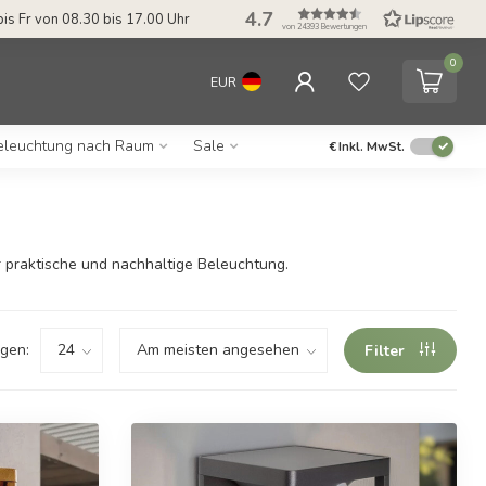
4.7
it & Klarna Afterpay Möglichkeit
Service: Mo bis Fr von 08.3
von 24393 Bewertungen
0
EUR
eleuchtung nach Raum
Sale
€
Inkl. MwSt.
r praktische und nachhaltige Beleuchtung.
gen:
Filter