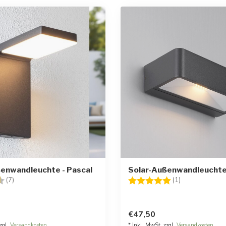
enwandleuchte - Pascal
Solar-Außenwandleuchte
:
4.6 von 5 Sternen
Bewertung:
5.0 von 5 Ste
(7)
(1)
€47,50
zgl.
Versandkosten
* Inkl. MwSt. zzgl.
Versandkosten