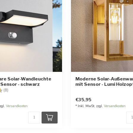
are Solar-Wandleuchte
Moderne Solar-Außenwa
t Sensor - schwarz
mit Sensor - Lumi Holzop
:
4.8 von 5 Sternen
(8)
€35,95
zgl.
Versandkosten
* Inkl. MwSt. zzgl.
Versandkosten