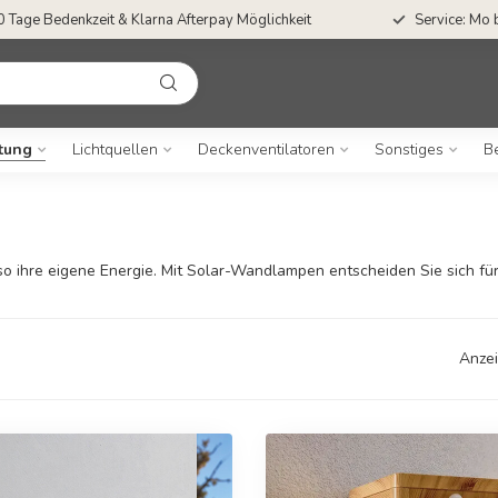
Kostenloser Versand ab €55,-
50 Tage Bedenkze
tung
Lichtquellen
Deckenventilatoren
Sonstiges
B
o ihre eigene Energie. Mit Solar-Wandlampen entscheiden Sie sich fü
Anzei