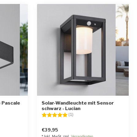
 Pascale
Solar-Wandleuchte mit Sensor
schwarz - Lucian
rnen
Bewertung:
5.0 von 5 Sternen
(1)
€39,95
* Inkl. MwSt. zzgl.
Versandkosten