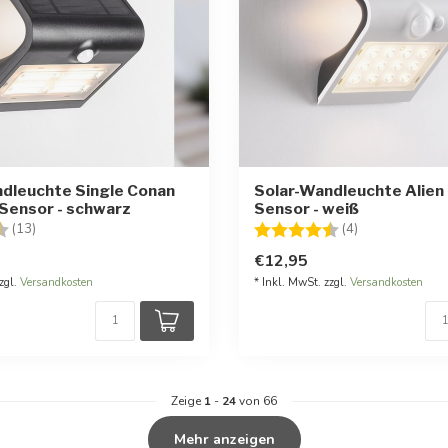
dleuchte Single Conan
Solar-Wandleuchte Alien
Sensor - schwarz
Sensor - weiß
:
4.6 von 5 Sternen
Bewertung:
4.5 von 5 Ste
(13)
(4)
€12,95
zgl.
Versandkosten
* Inkl. MwSt. zzgl.
Versandkosten
Zeige
1
-
24
von 66
Mehr anzeigen