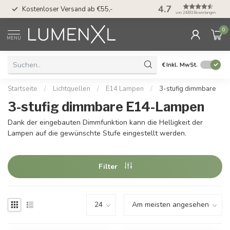
50 Tage Bedenkzeit 
4.7
Kostenloser Versand ab €55,-
Möglichkeit
von 24393 Bewertungen
0
MENU
€
Inkl. MwSt.
Startseite
/
Lichtquellen
/
E14 Lampen
/
3-stufig dimmbare
3-stufig dimmbare E14-Lampen
Dank der eingebauten Dimmfunktion kann die Helligkeit der
Lampen auf die gewünschte Stufe eingestellt werden.
Filter