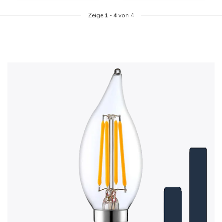
Zeige
1
-
4
von 4