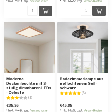
* Inkl. MwSt. zzgl.
Versandkosten
* Inkl. MwSt. zzgl.
Versandkosten
Moderne
Badezimmerlampe aus
Deckenleuchte mit 3-
geflochtenem Seil -
stufig dimmbaren LEDs
schwarz
- Celeste
Bewertung:
5.0 von 5 Stern
(5)
Bewertung:
3.0 von 5 Sternen
(1)
€35,95
€45,95
* Inkl. MwSt. zzgl.
Versandkosten
* Inkl. MwSt. zzgl.
Versandkosten