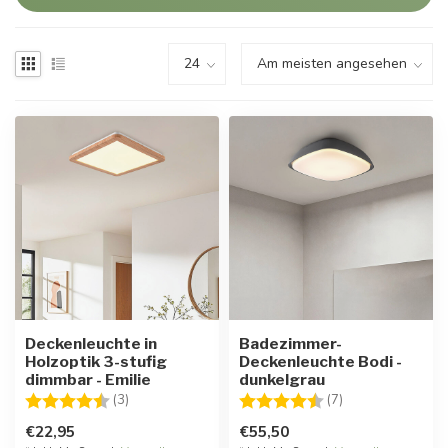
Deckenleuchte in
Badezimmer-
Holzoptik 3-stufig
Deckenleuchte Bodi -
dimmbar - Emilie
dunkelgrau
Bewertung:
4.3 von 5 Sternen
Bewertung:
4.7 von 5 Stern
(3)
(7)
€22,95
€55,50