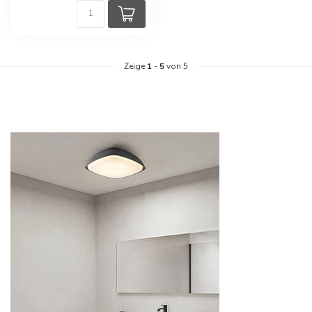
Zeige
1
-
5
von 5