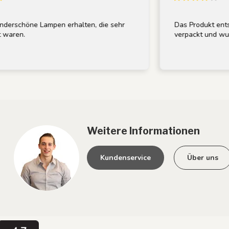
schöne Lampen erhalten, die sehr
Das Produkt entspri
ren.
verpackt und wurde s
Weitere Informationen
Kundenservice
Über uns