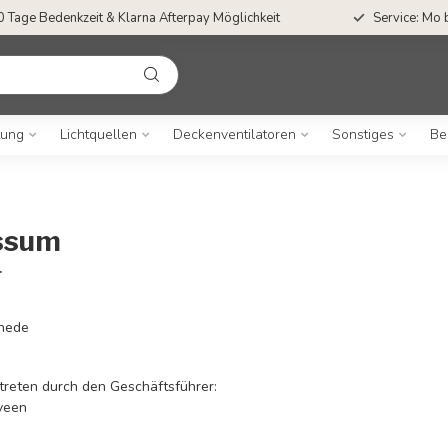
0 Tage Bedenkzeit & Klarna Afterpay Möglichkeit
Service: Mo 
tung
Lichtquellen
Deckenventilatoren
Sonstiges
Be
ssum
.
hede
rtreten durch den Geschäftsführer:
veen