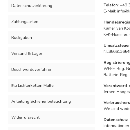
Telefon:
+49 
Datenschutzerklärung
E-Mail:
info@l
Zahlungsarten
Handelsregis
Kamer van Koo
KvK-Nummer:
Rückgaben
Umsatzsteuer
NL856613654
Versand & Lager
Registrierun
WEEE-Reg.-Nr
Beschwerdeverfahren
Batterie-Reg.
Illu Lichterketten Maße
Verantwortli
Jeroen Hooge
Anleitung Schienenbeleuchtung
Verbrauchers
Wir sind weder
Widerrufsrecht
Datenschutz
Informationen