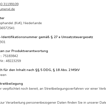
30 31199109
umenxl.de
ter
phandel (KvK), Niederlande
 66572541
-Identifikationsnummer gemäß § 27 a Umsatzsteuergesetz
B01
gen zur Produktverantwortung
.: 75183842
-Nr.: 48223259
ch für den Inhalt nach §§ 5 DDG, § 18 Abs. 2 MStV
veen
treitbeilegung
 verpflichtet noch bereit, an Streitbeilegungsverfahren vor einer Ver
 zur Verarbeitung personenbezogener Daten finden Sie in unserer
Dat