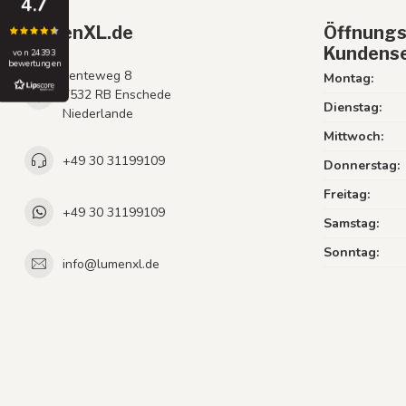
4.7
LumenXL.de
Öffnungs
Kundense
von 24393
bewertungen
Lenteweg 8
Montag:
7532 RB Enschede
Dienstag:
Niederlande
Mittwoch:
+49 30 31199109
Donnerstag:
Freitag:
+49 30 31199109
Samstag:
Sonntag:
info@lumenxl.de