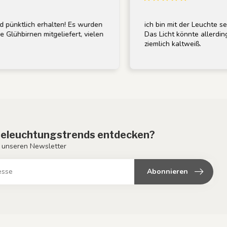
nktlich erhalten! Es wurden
ich bin mit der Leuchte sehr z
ühbirnen mitgeliefert, vielen
Das Licht könnte allerdings e
ziemlich kaltweiß.
eleuchtungstrends entdecken?
 unseren Newsletter
Abonnieren