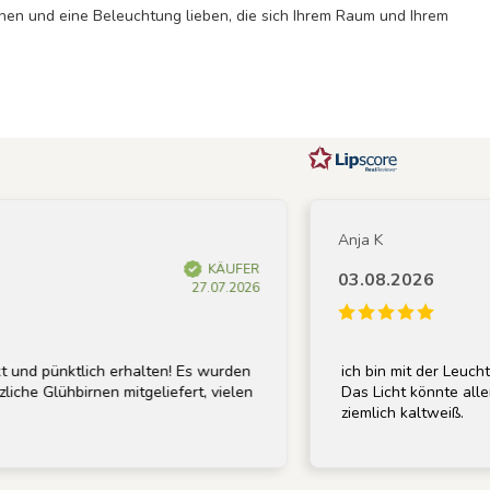
ohnen und eine Beleuchtung lieben, die sich Ihrem Raum und Ihrem
Anja K
KÄUFER
03.08.2026
27.07.2026
 pünktlich erhalten! Es wurden
ich bin mit der Leuchte sehr
Glühbirnen mitgeliefert, vielen
Das Licht könnte allerding
ziemlich kaltweiß.