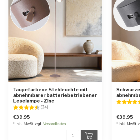
Taupefarbene Stehleuchte mit
Schwarze
abnehmbarer batteriebetriebener
abnehmba
Leselampe - Zinc
Bewertung
Bewertung:
4.4 von 5 Sternen
(24)
€39,95
€39,95
* Inkl. MwSt. zzgl.
Versandkosten
* Inkl. MwSt. z