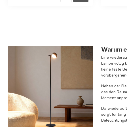
Warum ei
Eine wiederauf
Lampe völlig 
keine feste B
vorübergehend
Neben der Fle
das den Raum 
Moment anpass
Da wiederaufl
sorgt für lang
Beleuchtungs