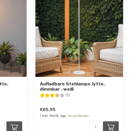
tte,
Aufladbare Stehlampe Jytte,
dimmbar - weiß
ernen
Bewertung:
3.6 von 5 Sternen
(5)
€65,95
* Inkl. MwSt. zzgl.
Versandkosten