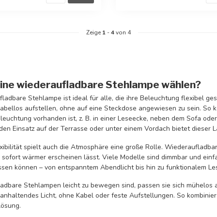
Zeige
1
-
4
von 4
ne wiederaufladbare Stehlampe wählen?
ladbare Stehlampe ist ideal für alle, die ihre Beleuchtung flexibel g
kabellos aufstellen, ohne auf eine Steckdose angewiesen zu sein. So 
eleuchtung vorhanden ist, z. B. in einer Leseecke, neben dem Sofa ode
en Einsatz auf der Terrasse oder unter einem Vordach bietet dieser 
xibilität spielt auch die Atmosphäre eine große Rolle. Wiederaufladba
sofort wärmer erscheinen lässt. Viele Modelle sind dimmbar und einfac
en können – von entspanntem Abendlicht bis hin zu funktionalem Les
adbare Stehlampen leicht zu bewegen sind, passen sie sich mühelos an
 anhaltendes Licht, ohne Kabel oder feste Aufstellungen. So kombiniere
lösung.