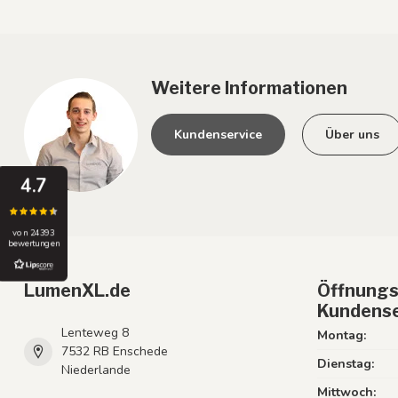
Weitere Informationen
Kundenservice
Über uns
4.7
von 24393
bewertungen
LumenXL.de
Öffnungs
Kundense
Lenteweg 8
Montag:
7532 RB Enschede
Dienstag:
Niederlande
Mittwoch: