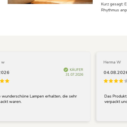
Kurz gesagt: E
Rhythmus anp
Herma W
KÄUFER
04.08.2026
31.07.2026
erschöne Lampen erhalten, die sehr
Das Produkt entsp
waren.
verpackt und wurde