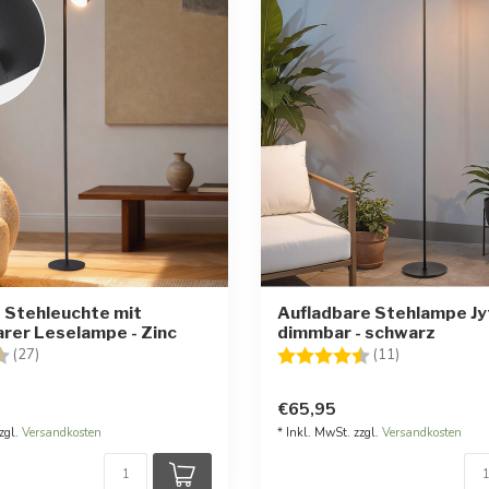
 Stehleuchte mit
Aufladbare Stehlampe Jy
rer Leselampe - Zinc
dimmbar - schwarz
:
4.7 von 5 Sternen
Bewertung:
4.8 von 5 St
(27)
(11)
€65,95
zgl.
Versandkosten
* Inkl. MwSt. zzgl.
Versandkosten