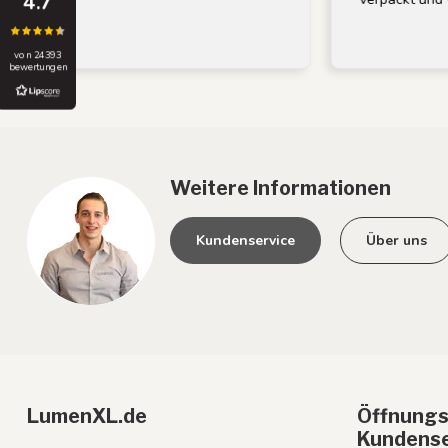
4.7
von 24393
bewertungen
Weitere Informationen
Kundenservice
Über uns
LumenXL.de
Öffnungs
Kundense