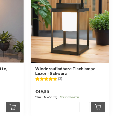
tte,
Wiederaufladbare Tischlampe
Luxor - Schwarz
ernen
Bewertung:
5.0 von 5 Sternen
(2)
€49,95
* Inkl. MwSt. zzgl.
Versandkosten