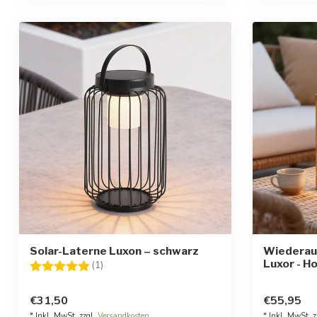
Solar-Laterne Luxon – schwarz
Wiederau
Luxor - H
Bewertung:
5.0 von 5 Sternen
(1)
€31,50
€55,95
* Inkl. MwSt. zzgl.
Versandkosten
* Inkl. MwSt. z