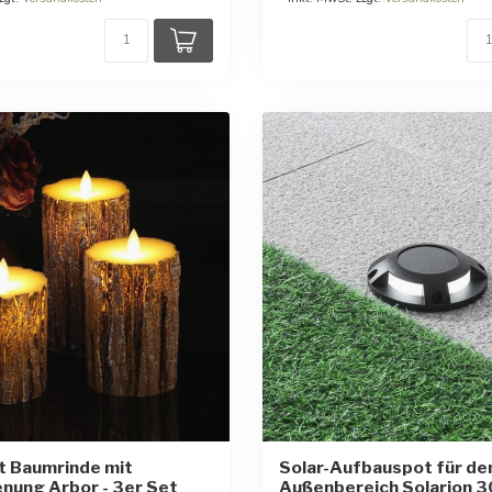
t Baumrinde mit
Solar-Aufbauspot für de
nung Arbor - 3er Set
Außenbereich Solarion 