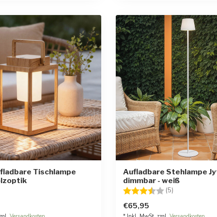
fladbare Tischlampe
Aufladbare Stehlampe Jy
olzoptik
dimmbar - weiß
Bewertung:
3.6 von 5 Ste
(5)
€65,95
zgl.
Versandkosten
* Inkl. MwSt. zzgl.
Versandkosten