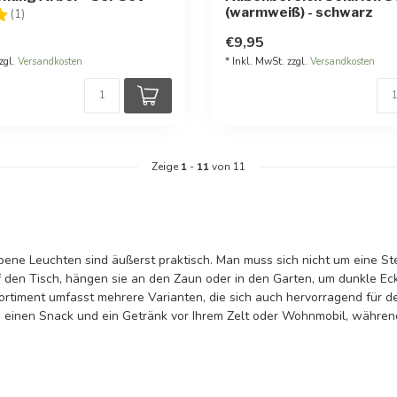
(warmweiß) - schwarz
:
5.0 von 5 Sternen
(1)
€9,95
zgl.
Versandkosten
* Inkl. MwSt. zzgl.
Versandkosten
Zeige
1
-
11
von 11
ebene Leuchten sind äußerst praktisch. Man muss sich nicht um eine S
 den Tisch, hängen sie an den Zaun oder in den Garten, um dunkle Eck
ortiment umfasst mehrere Varianten, die sich auch hervorragend für 
inen Snack und ein Getränk vor Ihrem Zelt oder Wohnmobil, während