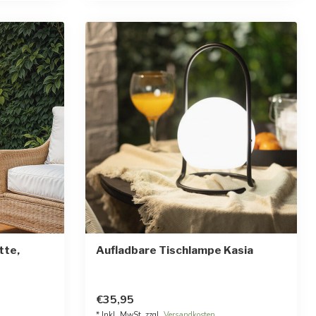
tte,
Aufladbare Tischlampe Kasia
rnen
€35,95
* Inkl. MwSt. zzgl.
Versandkosten