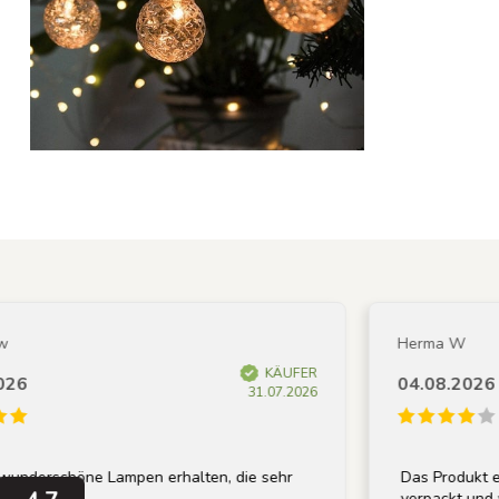
Herma W
KÄUFER
04.08.2026
31.07.2026
höne Lampen erhalten, die sehr
Das Produkt entspricht
.
verpackt und wurde schn