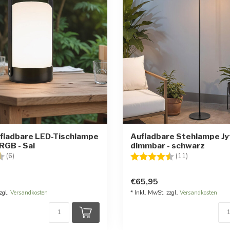
fladbare LED-Tischlampe
Aufladbare Stehlampe Jy
RGB - Sal
dimmbar - schwarz
:
4.7 von 5 Sternen
Bewertung:
4.8 von 5 St
(6)
(11)
€65,95
zgl.
Versandkosten
* Inkl. MwSt. zzgl.
Versandkosten