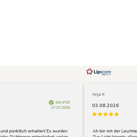
Anja K
KÄUFER
03.08.2026
27.07.2026
lich erhalten! Es wurden
ich bin mit der Leuchte sehr zufr
irnen mitgeliefert, vielen
Das Licht könnte allerdings etwa