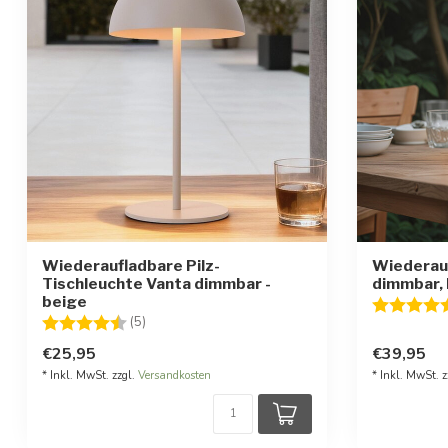
Wiederaufladbare Pilz-
Wiederau
Tischleuchte Vanta dimmbar -
dimmbar, 
beige
Bewertung
Bewertung:
4.2 von 5 Sternen
(5)
€25,95
€39,95
* Inkl. MwSt. zzgl.
Versandkosten
* Inkl. MwSt. z