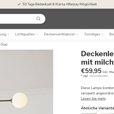
50 Tage Bedenkzeit & Klarna Afterpay Möglichkeit
tung
Lichtquellen
Deckenventilatoren
Sonstiges
Be
 Glas
Deckenleu
mit milc
€59,95
Inkl. Mw
* zzgl.
Versandkosten
Diese Lampe kombini
verspielt angeordne
Lesen Sie mehr
.
Ähnliche Variant