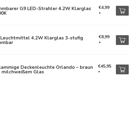
€4,99
mmbarer G9 LED-Strahler 4.2W Klarglas
00K
*
€8,99
Leuchtmittel 4.2W Klarglas 3-stufig
mmbar
*
€45,95
flammige Deckenleuchte Orlando – braun
t milchweißem Glas
*