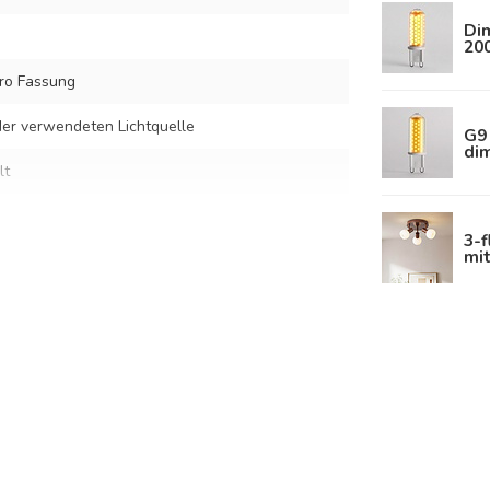
Di
20
ro Fassung
er verwendeten Lichtquelle
G9 
di
lt
3-
mi
hweißem Glas