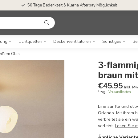
50 Tage Bedenkzeit & Klarna Afterpay Möglichkeit
tung
Lichtquellen
Deckenventilatoren
Sonstiges
Be
eißem Glas
3-flammi
braun mi
€45,95
Inkl. Mw
* zzgl.
Versandkosten
Eine sanfte und stil
Orlando. Mit ihrem
verbreitet sie ein 
verleiht.
Lesen Sie 
Ähnliche Variant