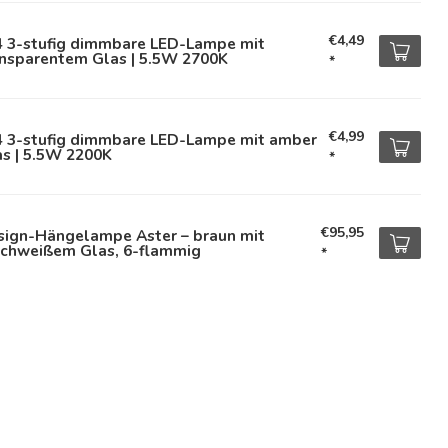
€4,49
4 3-stufig dimmbare LED-Lampe mit
ansparentem Glas | 5.5W 2700K
*
€4,99
4 3-stufig dimmbare LED-Lampe mit amber
s | 5.5W 2200K
*
€95,95
sign-Hängelampe Aster – braun mit
lchweißem Glas, 6-flammig
*