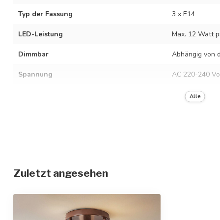
Typ der Fassung
3 x E14
LED-Leistung
Max. 12 Watt p
Dimmbar
Abhängig von d
Spannung
AC 220-240 Vo
Frequenz
50/60 Hz
Alle
Farbe der Fassung
Braun mit milc
Material
Eisen und Glas
Abmessungen
Ø41 x 13,5 cm
Zuletzt angesehen
Schutzgrad
IP20
Schutzklasse
1