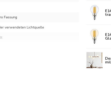
E1
tr
ro Fassung
er verwendeten Lichtquelle
E1
lt
Gla
hweißem Glas
De
mi