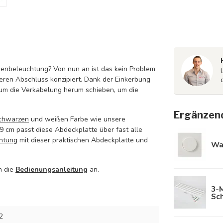
enenbeleuchtung? Von nun an ist das kein Problem
beren Abschluss konzipiert. Dank der Einkerbung
 um die Verkabelung herum schieben, um die
Ergänzen
chwarzen
und weißen Farbe wie unsere
9 cm passt diese Abdeckplatte über fast alle
htung
mit dieser praktischen Abdeckplatte und
Wa
h die
Bedienungsanleitung
an.
3-M
Sc
2