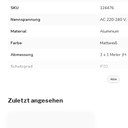
SKU
124476
Nennspannung
AC 220-240 V, 
Material
Aluminium
Farbe
Mattweiß
Abmessung
3 x 1 Meter (H
Schutzgrad
IP20
Mit Lichtquelle
Exklusive Licht
Alle
Zuletzt angesehen