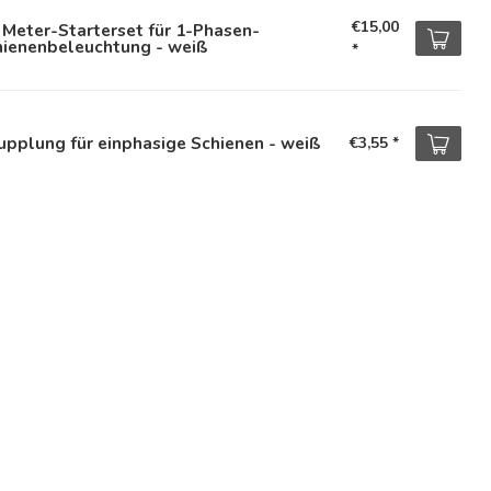
€15,00
 Meter-Starterset für 1-Phasen-
hienenbeleuchtung - weiß
*
upplung für einphasige Schienen - weiß
€3,55
*