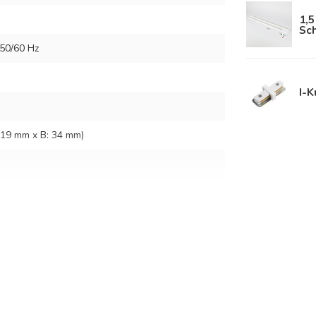
1,5
Sc
50/60 Hz
I-K
: 19 mm x B: 34 mm)
quelle