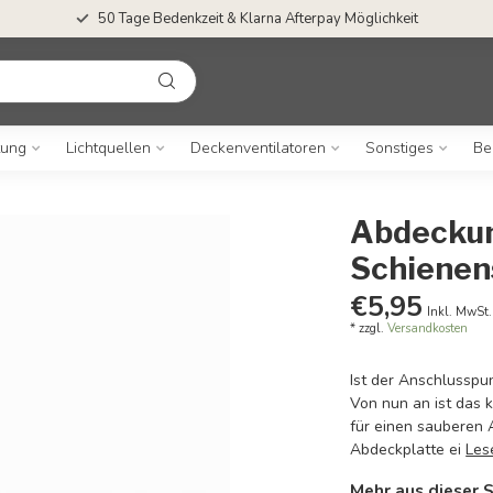
50 Tage Bedenkzeit & Klarna Afterpay Möglichkeit
tung
Lichtquellen
Deckenventilatoren
Sonstiges
Be
Abdeckun
Schienen
€5,95
Inkl. MwSt.
* zzgl.
Versandkosten
Ist der Anschlusspu
Von nun an ist das k
für einen sauberen 
Abdeckplatte ei
Les
Mehr aus dieser S