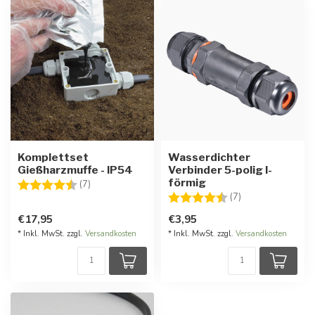
Komplettset
Wasserdichter
Gießharzmuffe - IP54
Verbinder 5-polig I-
förmig
Bewertung:
4.9 von 5 Sternen
(7)
Bewertung:
4.1 von 5 Stern
(7)
€17,95
€3,95
* Inkl. MwSt. zzgl.
Versandkosten
* Inkl. MwSt. zzgl.
Versandkosten