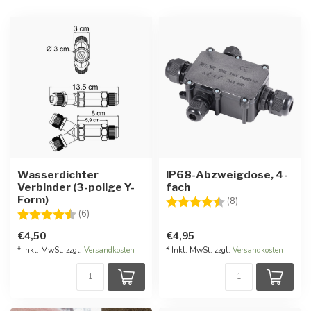
Wasserdichter
IP68-Abzweigdose, 4-
Verbinder (3-polige Y-
fach
Form)
Bewertung:
4.3 von 5 Stern
(8)
Bewertung:
4.5 von 5 Sternen
(6)
€4,50
€4,95
* Inkl. MwSt. zzgl.
Versandkosten
* Inkl. MwSt. zzgl.
Versandkosten