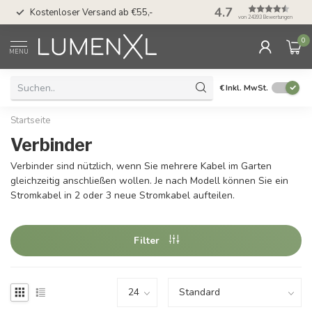
50 Tage Bedenkzeit 
4.7
Kostenloser Versand ab €55,-
Möglichkeit
von 24393 Bewertungen
0
MENU
€
Inkl. MwSt.
Startseite
Verbinder
Verbinder sind nützlich, wenn Sie mehrere Kabel im Garten
gleichzeitig anschließen wollen. Je nach Modell können Sie ein
Stromkabel in 2 oder 3 neue Stromkabel aufteilen.
Filter