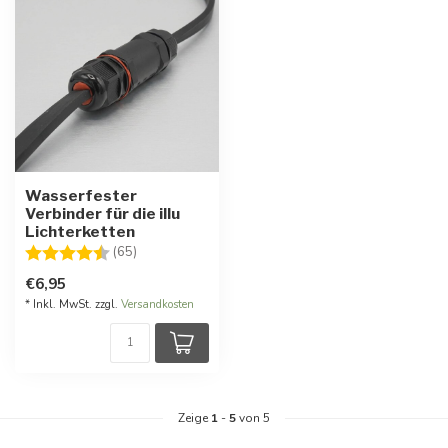
Wasserfester
Verbinder für die illu
Lichterketten
Bewertung:
4.6 von 5 Sternen
(65)
€6,95
* Inkl. MwSt. zzgl.
Versandkosten
Zeige
1
-
5
von 5