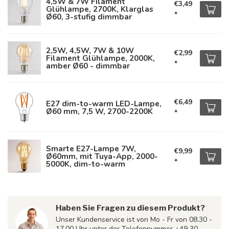
4,5W & 7W Filament
€3,49
Glühlampe, 2700K, Klarglas
*
Ø60, 3-stufig dimmbar
2,5W, 4,5W, 7W & 10W
€2,99
Filament Glühlampe, 2000K,
*
amber Ø60 - dimmbar
€6,49
E27 dim-to-warm LED-Lampe,
Ø60 mm, 7,5 W, 2700-2200K
*
Smarte E27-Lampe 7W,
€9,99
Ø60mm, mit Tuya-App, 2000-
*
5000K, dim-to-warm
Haben Sie Fragen zu diesem Produkt?
Unser Kundenservice ist von Mo - Fr von 08.30 -
17.00 Uhr unter der Telefonnummer +49 30