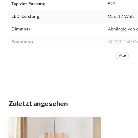
Typ der Fassung
E27
LED-Leistung
Max. 12 Watt
Dimmbar
Abhängig von d
Spannung
AC 220-240 Vo
Frequenz
50/60 Hz
Alle
Farbe der Fassung
Schwarz mit Be
Material
Eisen und Lein
Abmessungen
Ø45 x 150 cm
Zuletzt angesehen
Höhenverstellbar
Schutzgrad
IP20
Schutzklasse
1