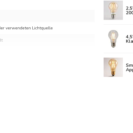
2,
20
er verwendeten Lichtquelle
4,
lt
Kl
ige
Sm
Ap
en