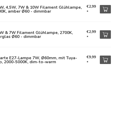
€2,99
5W, 4,5W, 7W & 10W Filament Glühlampe,
00K, amber Ø60 - dimmbar
*
€2,99
5W & 7W Filament Glühlampe, 2700K,
arglas Ø60 - dimmbar
*
€9,99
arte E27-Lampe 7W, Ø60mm, mit Tuya-
p, 2000-5000K, dim-to-warm
*