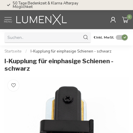
Service: Mo bis Fr von 08.30 bis 17.00 Uhr
0
MENU
€
Inkl. MwSt.
Startseite
/
I-Kupplung für einphasige Schienen - schwarz
I-Kupplung für einphasige Schienen -
schwarz