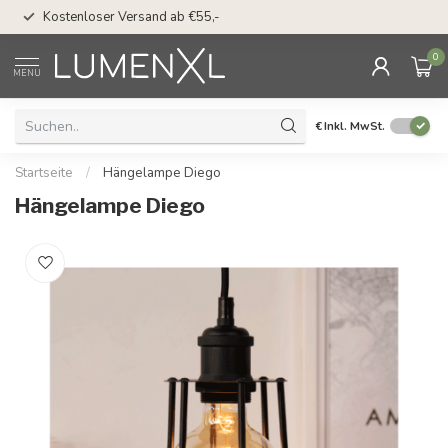
50 Tage Bedenkzeit 
Kostenloser Versand ab €55,-
Möglichkeit
0
MENU
€
Inkl. MwSt.
Startseite
/
Hängelampe Diego
Hängelampe Diego