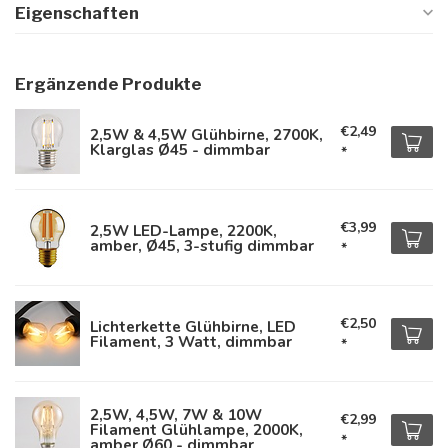
Eigenschaften
Ergänzende Produkte
€2,49
2,5W & 4,5W Glühbirne, 2700K,
Klarglas Ø45 - dimmbar
*
€3,99
2,5W LED-Lampe, 2200K,
amber, Ø45, 3-stufig dimmbar
*
€2,50
Lichterkette Glühbirne, LED
Filament, 3 Watt, dimmbar
*
2,5W, 4,5W, 7W & 10W
€2,99
Filament Glühlampe, 2000K,
*
amber Ø60 - dimmbar