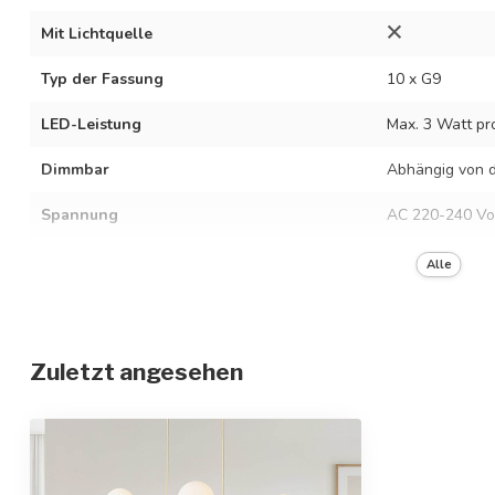
Mit Lichtquelle
Typ der Fassung
10 x G9
LED-Leistung
Max. 3 Watt pr
Dimmbar
Abhängig von d
Spannung
AC 220-240 Vo
Frequenz
50/60 Hz
Alle
Farbe der Fassung
Beige mit milc
Material
Metall und Gla
Zuletzt angesehen
Abmessungen
85,5 x 150 cm
Höhenverstellbar
Schutzgrad
IP20