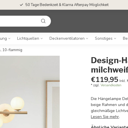
50 Tage Bedenkzeit & Klarna Afterpay Möglichkeit
tung
Lichtquellen
Deckenventilatoren
Sonstiges
Be
, 10-flammig
Design-H
milchwei
€119,95
Inkl.
* zzgl.
Versandkosten
Die Hängelampe Deka
beige Rahmen und d
gleichmäßige Lichtve
Lesen Sie mehr
.
Ähnliche Variant