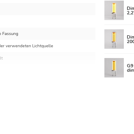
Di
2,
o Fassung
Di
20
er verwendeten Lichtquelle
lt
G9 
di
hig-weißem Glas
s