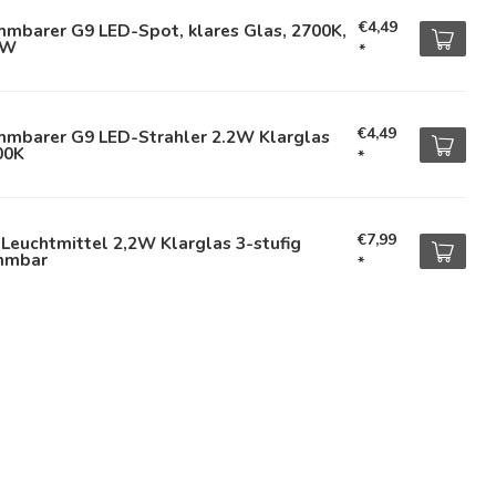
€4,49
mmbarer G9 LED-Spot, klares Glas, 2700K,
2W
*
€4,49
mmbarer G9 LED-Strahler 2.2W Klarglas
00K
*
€7,99
Leuchtmittel 2,2W Klarglas 3-stufig
mmbar
*