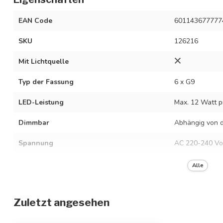
EAN Code
601143677777
SKU
126216
Mit Lichtquelle
Typ der Fassung
6 x G9
LED-Leistung
Max. 12 Watt p
Dimmbar
Abhängig von d
Spannung
AC 220-240 Vo
Frequenz
50/60 Hz
Alle
Farbe der Fassung
Beige mit milc
Zuletzt angesehen
Material
Eisen und Glas