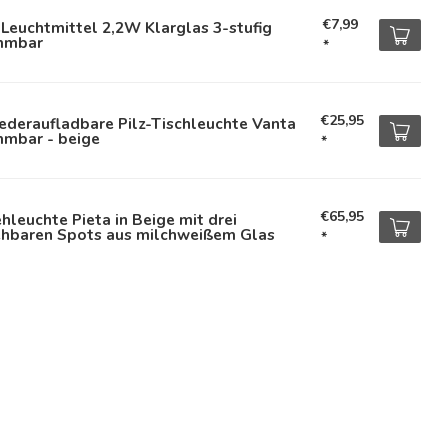
€7,99
Leuchtmittel 2,2W Klarglas 3-stufig
mmbar
*
€25,95
deraufladbare Pilz-Tischleuchte Vanta
mmbar - beige
*
€65,95
hleuchte Pieta in Beige mit drei
ehbaren Spots aus milchweißem Glas
*