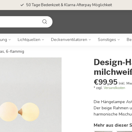
50 Tage Bedenkzeit & Klarna Afterpay Möglichkeit
tung
Lichtquellen
Deckenventilatoren
Sonstiges
Be
as, 6-flammig
Design-H
milchwei
€99,95
Inkl. Mw
* zzgl.
Versandkosten
Die Hängelampe Aste
Der beige Rahmen u
harmonische Mischu
Mehr aus dieser S