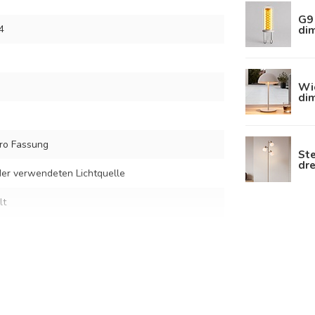
G9 
di
4
Wie
di
ro Fassung
Ste
dr
er verwendeten Lichtquelle
lt
hig-weißem Glas