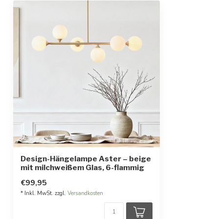
Abmessungen
90 x 120 cm / 
Schutzgrad
IP20
Schutzklasse
1
Design-Hängelampe Aster – beige
mit milchweißem Glas, 6-flammig
€99,95
* Inkl. MwSt. zzgl.
Versandkosten