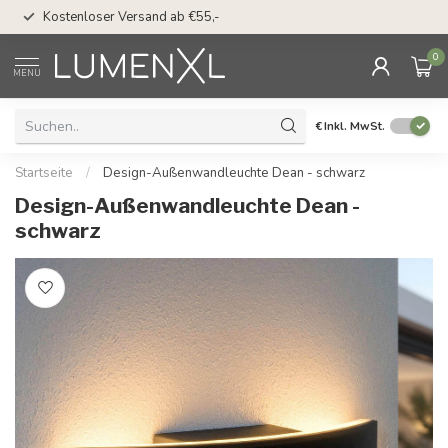
50 Tage Bedenkzeit 
Kostenloser Versand ab €55,-
Möglichkeit
0
MENU
€
Inkl. MwSt.
Startseite
/
Design-Außenwandleuchte Dean - schwarz
Design-Außenwandleuchte Dean -
schwarz