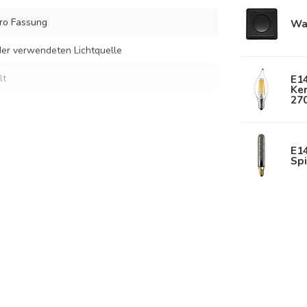
ro Fassung
Wa
er verwendeten Lichtquelle
lt
E1
Ke
27
uchglas und Klarglas
E1
Spi
s