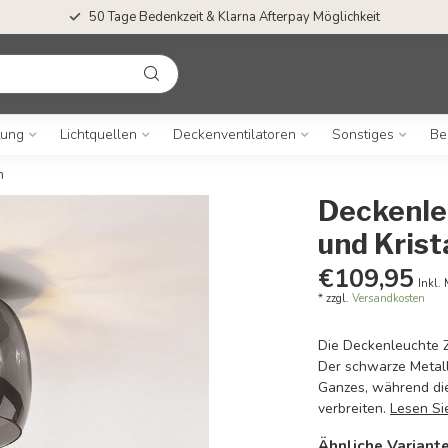
50 Tage Bedenkzeit & Klarna Afterpay Möglichkeit
tung
Lichtquellen
Deckenventilatoren
Sonstiges
Be
n
Deckenle
und Krist
€109,95
Inkl.
* zzgl.
Versandkosten
Die Deckenleuchte Z
Der schwarze Metall
Ganzes, während di
verbreiten.
Lesen Si
Ähnliche Variant