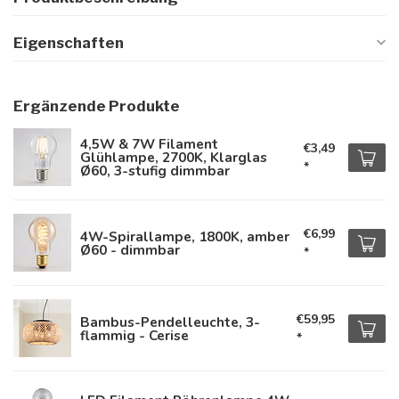
Eigenschaften
Ergänzende Produkte
4,5W & 7W Filament
€3,49
Glühlampe, 2700K, Klarglas
*
Ø60, 3-stufig dimmbar
€6,99
4W-Spirallampe, 1800K, amber
Ø60 - dimmbar
*
€59,95
Bambus-Pendelleuchte, 3-
flammig - Cerise
*