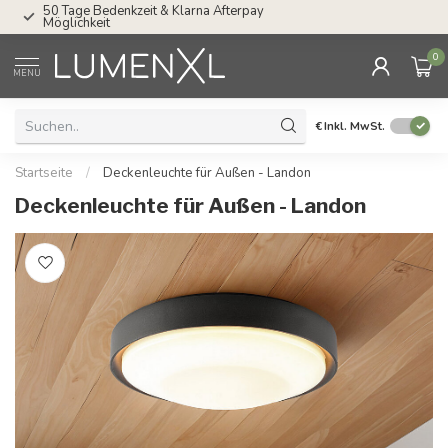
ay
Service: Mo bis Fr von 08.30 bis 17.00 Uhr
0
MENU
€
Inkl. MwSt.
Startseite
/
Deckenleuchte für Außen - Landon
Deckenleuchte für Außen - Landon