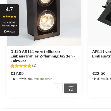
4.7
von 24393
bewertungen
GU10 AR111 verstellbarer
AR111 ver
Einbaustrahler 2-flammig Jayden -
Einbaustr
schwarz
Bewertung:
5.0 von 5 Sternen
(1)
€17,95
€22,50
* Inkl. MwSt. zzgl.
Versandkosten
* Inkl. MwSt. z