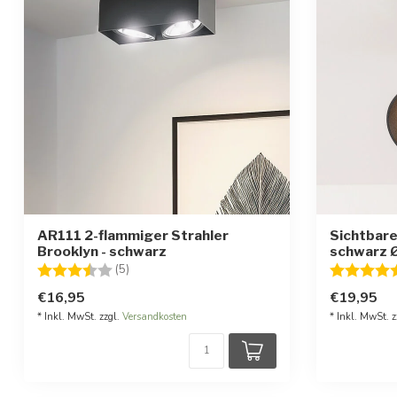
AR111 2-flammiger Strahler
Sichtbare
Brooklyn - schwarz
schwarz 
Bewertung:
3.6 von 5 Sternen
Bewertung
(5)
€16,95
€19,95
* Inkl. MwSt. zzgl.
Versandkosten
* Inkl. MwSt. z