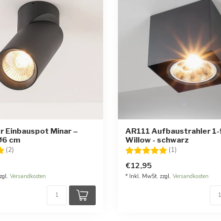
r Einbauspot Minar –
AR111 Aufbaustrahler 1-
Ø6 cm
Willow - schwarz
:
5.0 von 5 Sternen
Bewertung:
5.0 von 5 Ste
(2)
(1)
€12,95
zgl.
Versandkosten
* Inkl. MwSt. zzgl.
Versandkosten