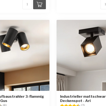
ufbaustrahler 3-flammig
Industrieller mattschwa
 Gus
Deckenspot - Ari
:
4.3 von 5 Sternen
Bewertung:
4.5 von 5 Ste
(6)
(2)