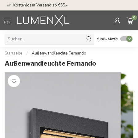
50 Tage Bedenkzeit 
Kostenloser Versand ab €55,-
Möglichkeit
0
MENU
€
Inkl. MwSt.
Startseite
/
Außenwandleuchte Fernando
Außenwandleuchte Fernando