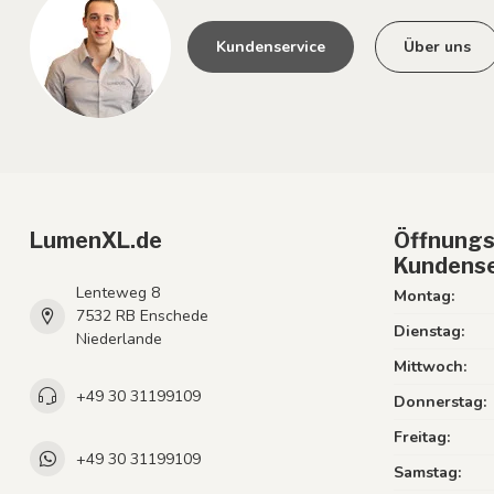
Kundenservice
Über uns
LumenXL.de
Öffnungs
Kundense
Lenteweg 8
Montag:
7532 RB Enschede
Dienstag:
Niederlande
Mittwoch:
+49 30 31199109
Donnerstag:
Freitag:
+49 30 31199109
Samstag: