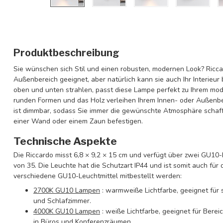
Produktbeschreibung
Sie wünschen sich Stil und einen robusten, modernen Look? Riccar
Außenbereich geeignet, aber natürlich kann sie auch Ihr Interieu
oben und unten strahlen, passt diese Lampe perfekt zu Ihrem mod
runden Formen und das Holz verleihen Ihrem Innen- oder Außenbe
ist dimmbar, sodass Sie immer die gewünschte Atmosphäre schaffe
einer Wand oder einem Zaun befestigen.
Technische Aspekte
Die Riccardo misst 6,8 × 9,2 × 15 cm und verfügt über zwei GU10-
von 35. Die Leuchte hat die Schutzart IP44 und ist somit auch fü
verschiedene GU10-Leuchtmittel mitbestellt werden:
2700K GU10 Lampen
: warmweiße Lichtfarbe, geeignet für
und Schlafzimmer.
4000K GU10 Lampen
: weiße Lichtfarbe, geeignet für Bereic
in Büros und Konferenzräumen.