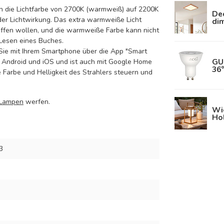
ch die Lichtfarbe von 2700K (warmweiß) auf 2200K
Dec
 der Lichtwirkung. Das extra warmweiße Licht
dim
affen wollen, und die warmweiße Farbe kann nicht
 Lesen eines Buches.
e Sie mit Ihrem Smartphone über die App "Smart
GU
auf Android und iOS und ist auch mit Google Home
36
Farbe und Helligkeit des Strahlers steuern und
-Lampen
werfen.
Wi
Ho
3