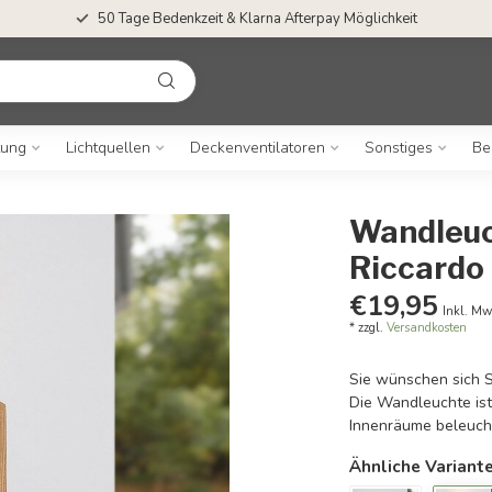
50 Tage Bedenkzeit & Klarna Afterpay Möglichkeit
tung
Lichtquellen
Deckenventilatoren
Sonstiges
Be
Wandleuch
Riccardo
€19,95
Inkl. Mw
* zzgl.
Versandkosten
Sie wünschen sich S
Die Wandleuchte ist
Innenräume beleuch
Ähnliche Variant