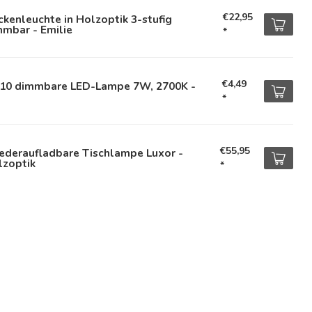
€22,95
kenleuchte in Holzoptik 3-stufig
mbar - Emilie
*
€4,49
10 dimmbare LED-Lampe 7W, 2700K -
°
*
€55,95
ederaufladbare Tischlampe Luxor -
lzoptik
*