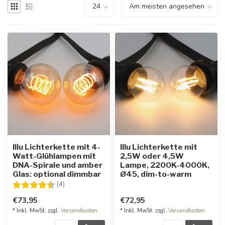
Illu Lichterkette mit 4-
Illu Lichterkette mit
Watt-Glühlampen mit
2,5W oder 4,5W
DNA-Spirale und amber
Lampe, 2200K-4000K,
Glas: optional dimmbar
Ø45, dim-to-warm
Bewertung:
4.8 von 5 Sternen
(4)
€73,95
€72,95
* Inkl. MwSt. zzgl.
Versandkosten
* Inkl. MwSt. zzgl.
Versandkosten