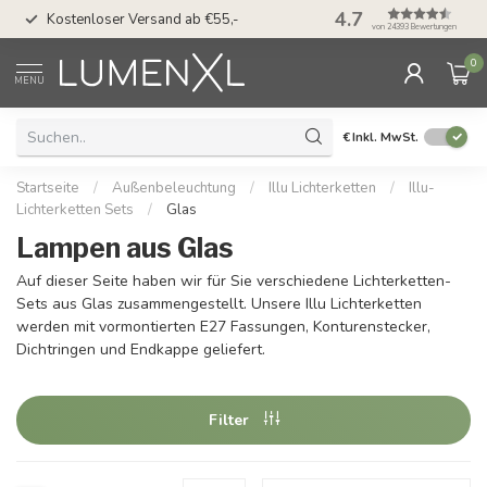
50 Tage Bedenkzeit 
4.7
Kostenloser Versand ab €55,-
Möglichkeit
von 24393 Bewertungen
0
MENU
€
Inkl. MwSt.
Startseite
/
Außenbeleuchtung
/
Illu Lichterketten
/
Illu-
Lichterketten Sets
/
Glas
Lampen aus Glas
Auf dieser Seite haben wir für Sie verschiedene Lichterketten-
Sets aus Glas zusammengestellt. Unsere Illu Lichterketten
werden mit vormontierten E27 Fassungen, Konturenstecker,
Dichtringen und Endkappe geliefert.
Filter