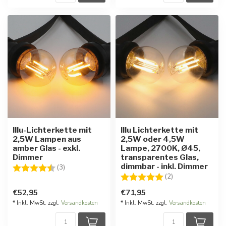
Illu-Lichterkette mit
Illu Lichterkette mit
2,5W Lampen aus
2,5W oder 4,5W
amber Glas - exkl.
Lampe, 2700K, Ø45,
Dimmer
transparentes Glas,
dimmbar - inkl. Dimmer
Bewertung:
4.7 von 5 Sternen
(3)
Bewertung:
5.0 von 5 Stern
(2)
€52,95
€71,95
* Inkl. MwSt. zzgl.
Versandkosten
* Inkl. MwSt. zzgl.
Versandkosten