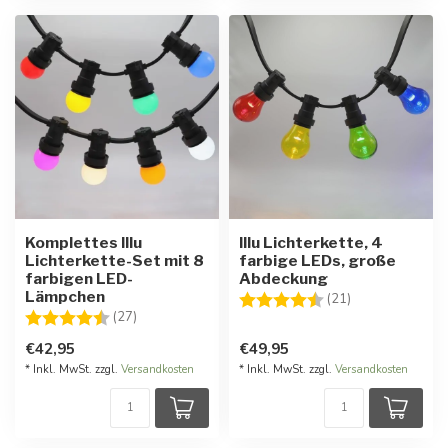
Komplettes Illu
Illu Lichterkette, 4
Lichterkette-Set mit 8
farbige LEDs, große
farbigen LED-
Abdeckung
Lämpchen
Bewertung:
4.5 von 5 Ster
(21)
Bewertung:
4.4 von 5 Sternen
(27)
€42,95
€49,95
* Inkl. MwSt. zzgl.
Versandkosten
* Inkl. MwSt. zzgl.
Versandkosten