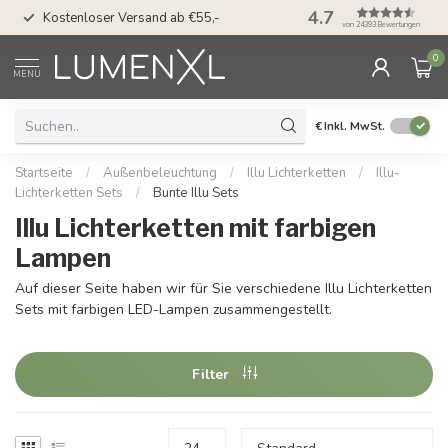
50 Tage Bedenkzeit 
4.7
Kostenloser Versand ab €55,-
Möglichkeit
von 24393 Bewertungen
0
MENU
€
Inkl. MwSt.
Startseite
/
Außenbeleuchtung
/
Illu Lichterketten
/
Illu-
Lichterketten Sets
/
Bunte Illu Sets
Illu Lichterketten mit farbigen
Lampen
Auf dieser Seite haben wir für Sie verschiedene Illu Lichterketten
Sets mit farbigen LED-Lampen zusammengestellt.
Filter