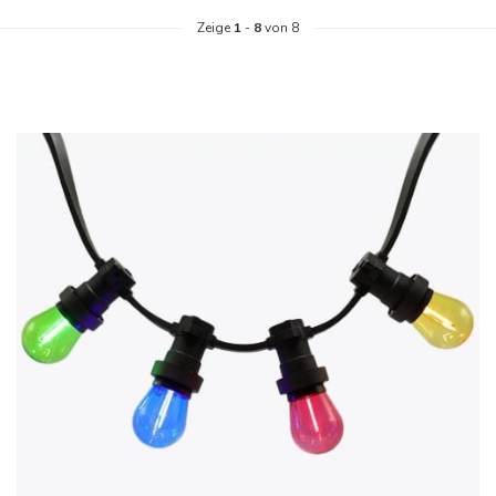
Zeige
1
-
8
von 8