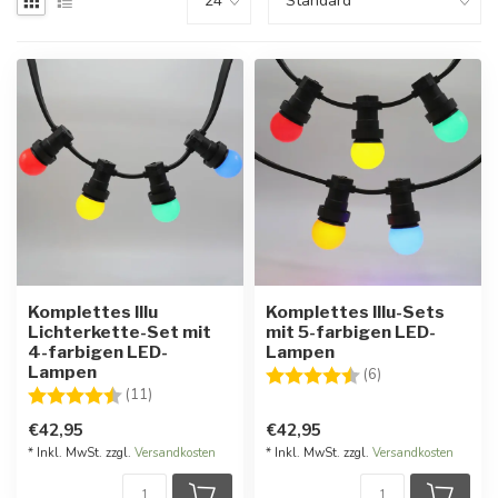
Komplettes Illu
Komplettes Illu-Sets
Lichterkette-Set mit
mit 5-farbigen LED-
4-farbigen LED-
Lampen
Lampen
Bewertung:
4.8 von 5 Stern
(6)
Bewertung:
4.9 von 5 Sternen
(11)
€42,95
€42,95
* Inkl. MwSt. zzgl.
Versandkosten
* Inkl. MwSt. zzgl.
Versandkosten