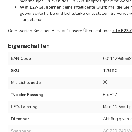
mehrmaliges Drücken des Ein-Aus-Knopfes gedimmt werden
Wifi E27-Glühbirnen
:
eine intelligente Glühbirne, die Si
gewünschte Farbe und Lichtstärke einzustellen. So verwand
Hängelampe.
Oder werfen Sie einen Blick auf unsere Übersicht über
alle E27-
Eigenschaften
EAN Code
601142988589
SKU
125810
Mit Lichtquelle
Typ der Fassung
6 x E27
LED-Leistung
Max. 12 Watt p
Dimmbar
Abhängig von d
Spannung
AC 220-240 Vo