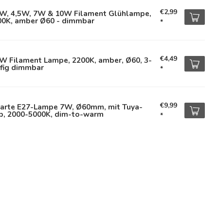
€2,99
5W, 4,5W, 7W & 10W Filament Glühlampe,
00K, amber Ø60 - dimmbar
*
€4,49
W Filament Lampe, 2200K, amber, Ø60, 3-
ufig dimmbar
*
€9,99
arte E27-Lampe 7W, Ø60mm, mit Tuya-
p, 2000-5000K, dim-to-warm
*