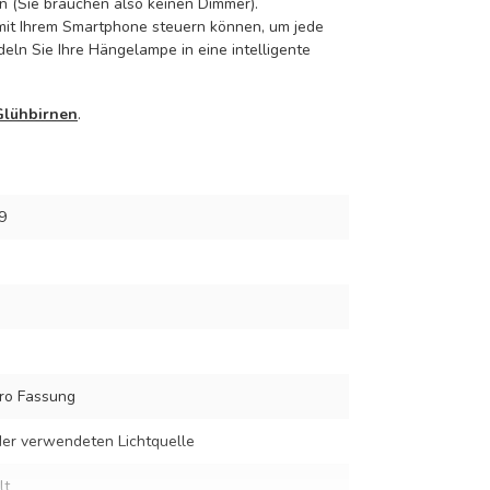
 (Sie brauchen also keinen Dimmer).
e mit Ihrem Smartphone steuern können, um jede
eln Sie Ihre Hängelampe in eine intelligente
Glühbirnen
.
9
ro Fassung
er verwendeten Lichtquelle
lt