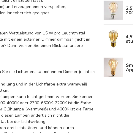
eicht einstellen lässt.
m) und erzeugen einen verspielten,
2,
20
 den Innenbereich geeignet.
alen Wattleistung von 15 W pro Leuchtmittel
4,5
te mit einem externen Dimmer dimmbar (nicht im
st
er? Dann werfen Sie einen Blick auf unsere
Sm
Ap
Sie die Lichtintensität mit einem Dimmer (nicht im
nd lang und in der Lichtfarbe extra warmweiß
0 cm.
ühlampen kann leicht gedimmt werden. Sie können
00-4000K oder 2700-6500K. 2200K ist die Farbe
ner Glühlampe (warmweiß) und 4000K ist die Farbe
ei diesen Lampen ändert sich nicht die
ität bei der Lichtwirkung.
ben drei Lichtstärken und können durch