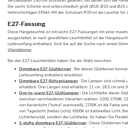
verstellbaren 150-cm-Schnüren geliefert, mit denen sich die Höhe l
Die sechs Schirme sind unterschiedlich groß (Ø18, Ø20 und Ø25 c
mehrschichtigen Effekt. Mit der Schutzart IP20 ist die Leuchte für
E27-Fassung
Diese Hängeleuchte ist mit sechs E27-Fassungen mit einer maxim
ausgestattet. Je nach gewähltem Leuchtmittel ist die Hängeleuch
Lieferumfang enthalten). Sind Sie auf der Suche nach einem Dimm
Wanddimmer
.
Bei den E27-Leuchtmitteln haben Sie die Wahl zwischen:
Dimmbare E27-Glühbirnen
: Bei diesen Glühbirnen können 
Lieferumfang enthalten) einstellen.
Dimmbare E27-Röhrenlampen
: Die Lampen sind schmal u
erhältlich. Drei Längen sind erhältlich: 11 cm, 18,5 cm und 3
Dim-to-warm E27-Glühlampen
:
Die Lichtfarbe dieser Gl
zwischen verschiedenen Varianten wählen: 2200-2700K, 22
von Kerzenlicht ("extra" warmweiß), 2700K ist die Farbe ei
von Tageslicht (helles Licht). 6500K ist kaltweißes Licht. B
Lichtintensität, sondern die Lichtfarbe. So haben Sie Flexibil
3-stufig dimmbare E27-Glühbirnen
:
Diese Glühbirnen ha