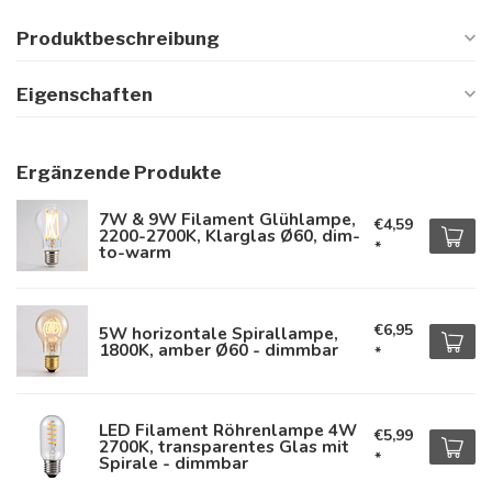
Produktbeschreibung
Eigenschaften
Ergänzende Produkte
7W & 9W Filament Glühlampe,
€4,59
2200-2700K, Klarglas Ø60, dim-
*
to-warm
€6,95
5W horizontale Spirallampe,
1800K, amber Ø60 - dimmbar
*
LED Filament Röhrenlampe 4W
€5,99
2700K, transparentes Glas mit
*
Spirale - dimmbar