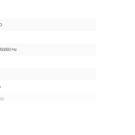
0
50/60 Hz
n
iß)