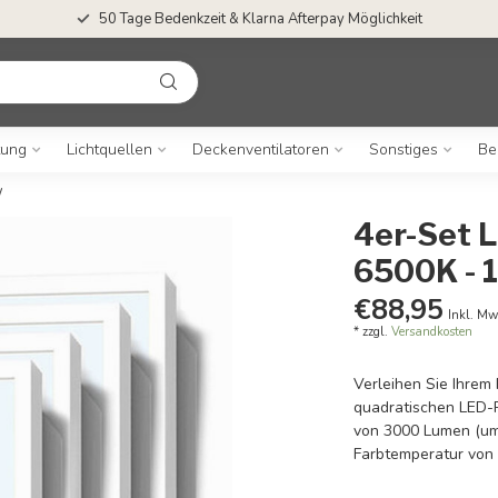
50 Tage Bedenkzeit & Klarna Afterpay Möglichkeit
tung
Lichtquellen
Deckenventilatoren
Sonstiges
Be
W
4er-Set 
6500K - 
€88,95
Inkl. Mw
* zzgl.
Versandkosten
Verleihen Sie Ihrem
quadratischen LED-P
von 3000 Lumen (um
Farbtemperatur vo