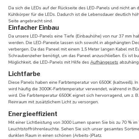
Da sich die LEDs auf der Rückseite des LED-Panels und nicht an d
Kühlkörper für die LEDs. Dadurch ist die Lebensdauer deutlich hö
Seite angebracht sind.
Einfacher Einbau
Da unsere LED-Panels eine Tiefe (Einbauhöhe) von nur 37 mm haben
werden. Die LED-Paneele lassen sich sowohl in abgehängten Deck
verbergen. Da das Paneel mit einem 1,5 Meter langen Kabel mit Eu
Schraubenzieher benötigt, um das Paneel anzuschließen. Es ist buc
Möglichkeit, die LED-Panels mit Hilfe des
Aufhängesets
abzuhänge
Lichtfarbe
Diese Panels haben eine Farbtemperatur von 6500K (kaltweiß). In
wird häufig die 3000K-Farbtemperatur verwendet, während in B
wird. Die Farbtemperatur 6500K eignet sich hervorragend, um z. B
Reinraum mit zusätzlichem Licht zu versorgen.
Energieeffizient
Mit einer Lichtleistung von 3000 Lumen sparen Sie bis zu 70 % im
Leuchtstoffröhrenleuchte. Sehen Sie sich unser gesamtes Sortim
dunklen Raum in einen schönen (Arbeits-)Platz.