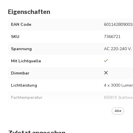
Eigenschaften
EAN Code
601142809001
SKU
7366721
Spannung
AC 220-240 V, 
Mit Lichtquelle
Dimmbar
Lichtleistung
4 x 3000 Lume
Farbtemperatur
6500 K (kaltwe
Vermögen
4 x 24 W
Alle
Energieeffizienzklasse
A++
Zuletzt angesehen