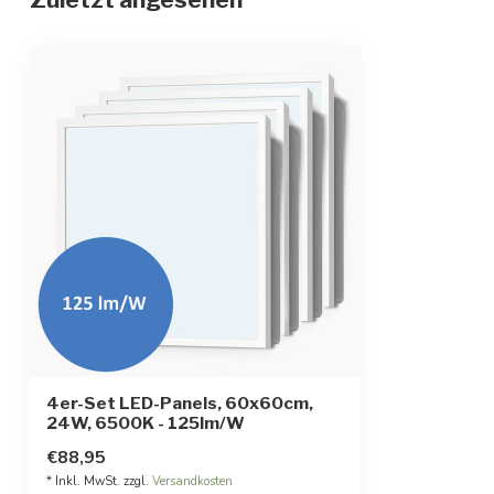
UGR-Wert
Nicht zutreffen
Farbe der Fassung
Weiß
Abmessungen
60 x 60 cm
Zubehör
Inkl. Stecker u
Schutzgrad
IP20
Leistungsfaktor
>0,95
CRI
>80
4er-Set LED-Panels, 60x60cm,
24W, 6500K - 125lm/W
€88,95
* Inkl. MwSt. zzgl.
Versandkosten