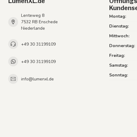
LumenXL.de
Öffnungs
Kundense
Lenteweg 8
Montag:
7532 RB Enschede
Dienstag:
Niederlande
Mittwoch:
+49 30 31199109
Donnerstag:
Freitag:
+49 30 31199109
Samstag:
Sonntag:
info@lumenxl.de