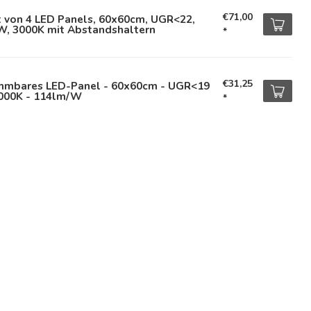
€71,00
t von 4 LED Panels, 60x60cm, UGR<22,
W, 3000K mit Abstandshaltern
*
€31,25
mmbares LED-Panel - 60x60cm - UGR<19
3000K - 114lm/W
*