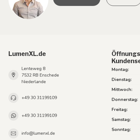
LumenXL.de
Öffnungs
Kundense
Lenteweg 8
Montag:
7532 RB Enschede
Dienstag:
Niederlande
Mittwoch:
+49 30 31199109
Donnerstag:
Freitag:
+49 30 31199109
Samstag:
Sonntag:
info@lumenxl.de