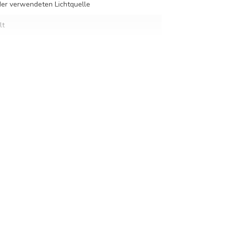
er verwendeten Lichtquelle
lt
cm