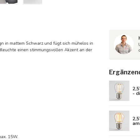
ign in mattem Schwarz und fügt sich mühelos in
ndleuchte einen stimmungsvollen Akzent an der
Ergänzen
2,5
- 
2,
am
max. 15W.