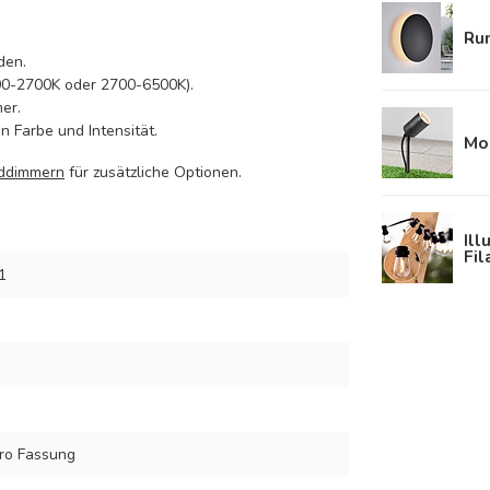
Ru
den.
200-2700K oder 2700-6500K).
er.
n Farbe und Intensität.
Mod
ddimmern
für zusätzliche Optionen.
Ill
Fi
1
ro Fassung