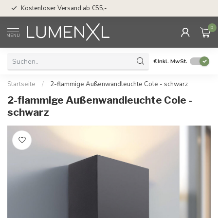
50 Tage Bedenkzeit 
Kostenloser Versand ab €55,-
Möglichkeit
0
MENU
€
Inkl. MwSt.
Startseite
/
2-flammige Außenwandleuchte Cole - schwarz
2-flammige Außenwandleuchte Cole -
schwarz