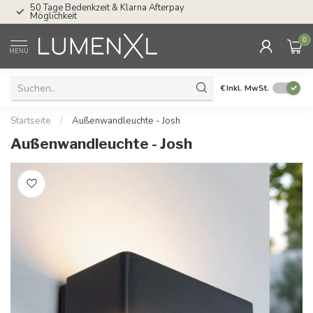
rpay
Service: Mo bis Fr von 08.30 bis 17.00 Uhr
0
MENU
€
Inkl. MwSt.
Startseite
/
Außenwandleuchte - Josh
Außenwandleuchte - Josh